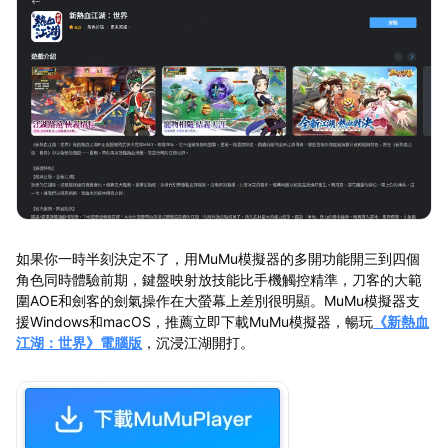
如果你一時半刻決定不了，用MuMu模擬器的多開功能開三到四個
角色同時體驗前期，鍵盤映射放技能比手機觸控精準，刀客的大範
圍AOE和劍客的劍氣操作在大螢幕上差別很明顯。MuMu模擬器支
援Windows和macOS，
推薦立即下載MuMu模擬器，暢玩
《新熱血
江湖：世界》電腦版
，沉浸
江湖開打。