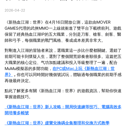
2026-04-22
《新熱血江湖：世界》在4月16日開放公測，這款由MOVER
GAMES代理的武俠MMO一上線就衝進了雙平台下載榜前列。遊戲
保留了經典熱血江湖IP的五大職業，分別是刀客、槍客、劍客、醫
師和弓手，每個職業的戰鬥風格、養成成本差異非常大。
對剛進入江湖的冒險者來說，選職業這一步比什麼都關鍵。選錯了
前期可能卡到懷疑人生，選對了整個開荒節奏會順很多。這篇把五
大職業的核心定位、气功加點建議和投入等級整理了一遍，配合
MuMu模擬器的多開功能，
在PC或Mac上玩《新熱血江湖：世
界》
，
你也可以同時開好幾個號試玩，體驗過每個職業的前期手感
再做最終決定。
點此了解更多有關《新熱血江湖：世界》的遊戲資訊，幫助你快速
掌握遊戲技巧。
《新熱血江湖：世界》新人攻略：開局快速練等技巧、電腦高效多
開培養多帳號
《新熱血江湖：世界》虛寶兌換碼全集整理和兌換方式教學