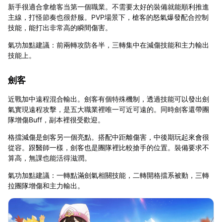
新手很適合拿槍客当第一個職業。不需要太好的裝備就能順利推進
主線，打怪節奏也很舒服。PVP場景下，槍客的怒氣爆發配合控制
技能，能打出非常高的瞬間傷害。
氣功加點建議：前兩轉攻防各半，三轉集中在減傷技能和主力輸出
技能上。
劍客
近戰加中遠程混合輸出。劍客有個特殊機制，透過技能可以發出劍
氣實現遠程攻擊，是五大職業裡唯一可近可遠的。同時劍客還帶團
隊增傷Buff，副本裡很受歡迎。
格擋減傷是劍客另一個亮點。搭配中距離傷害，中後期玩起來會很
從容。跟醫師一樣，劍客也是團隊裡比較搶手的位置。裝備要求不
算高，無課也能活得滋潤。
氣功加點建議：一轉點滿劍氣相關技能，二轉開格擋系被動，三轉
拉團隊增傷和主力輸出。