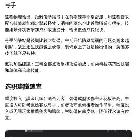
弓手
遠程物理輸出。距離優勢讓弓手在前期練等非常舒服，用遠程普攻
配合技能就能穩定擊殺怪物，消耗的藥水也比近戰職業少很多。技
能組帶外功攻擊加成和攻速提升，輸出數值成長很快。
弓手的缺點是後期比较吃裝備。中期开始防禦薄弱的问题会越來越
明顯，缺乏逃生技能也是硬傷。裝備跟上了就是輸出怪物，裝備落
後了就容易被秒。
氣功加點建議：三轉全部点攻擊和攻速加成，前兩轉拉满范围技能
和单体高倍率技能。
选职建議速查
重度投入（課金玩家）適合刀客，裝備成型後傷害天花板最高。中
度投入可以考慮槍客或弓手，前者攻守兼備後者操作簡單。輕度投
入或无課玩家推薦劍客和醫師，對裝備依賴度低，隊伍裡永遠有位
置。