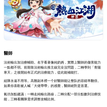
醫師
法術輸出加治療輔助。名字看著像純奶媽，實際上醫師的傷害能力
一點都不弱。前期靠法術輸出推主線完全沒問題，二轉學到「青陽
寒天」之後開始有正式的治療能力，從此能補能打。
組隊永遠不用等。高難副本裡一个好醫師能让整队的容錯率翻倍。
如果你喜歡被人喊「大佬帶帶」的感覺，醫師絕對是首選。
氣功加點建議：一轉走純輸出路線，二轉分配一部分點數到治療技
能，三轉看團隊需求調整攻輔比例。