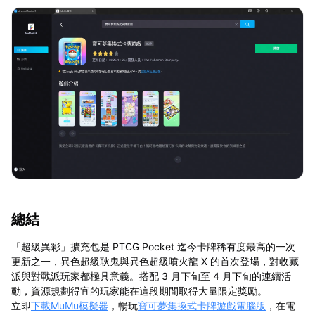
總結
「超級異彩」擴充包是 PTCG Pocket 迄今卡牌稀有度最高的一次
更新之一，異色超級耿鬼與異色超級噴火龍 X 的首次登場，對收藏
派與對戰派玩家都極具意義。搭配 3 月下旬至 4 月下旬的連續活
動，資源規劃得宜的玩家能在這段期間取得大量限定獎勵。
立即
下載MuMu模擬器
，暢玩
寶可夢集換式卡牌遊戲電腦版
，在電