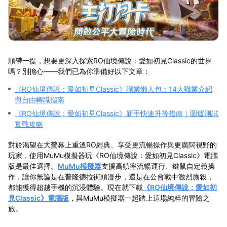
順帶一提，想要更深入探索RO仙境傳說：愛如初見Classic的世界
嗎？別擔心——我們已為你準備好以下文章：
《RO仙境傳說：愛如初見Classic》職業懶人包：14大職業介紹
與自由轉職指南
《RO仙境傳說：愛如初見Classic》新手快速升等指南｜圍爐測試
實戰攻略
對於渴望在大螢幕上重溫RO經典、享受更流暢操作與更廣闊視野的
玩家，
使用MuMu模擬器玩《RO仙境傳說：愛如初見Classic》電腦
版
是最佳選擇。
MuMu模擬器
支援高幀率流暢運行、鍵鼠自定義操
作，讓你無論是在普隆德拉街頭漫步，還是在公會戰中激烈廝殺，
都能獲得超越手機的沉浸體驗。現在就下載
《RO仙境傳說：愛如初
見Classic》電腦版
，與MuMu模擬器一起踏上這場純粹的冒險之
旅。