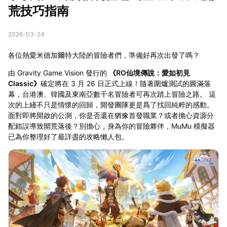
荒技巧指南
2026-03-24
各位熱愛米德加爾特大陸的冒險者們，準備好再次出發了嗎？
由 Gravity Game Vision 發行的
《RO仙境傳說：愛如初見
Classic》
確定將在 3 月 26 日正式上線！隨著圍爐測試的圓滿落
幕，台港澳、韓國及東南亞數千名冒險者可再次踏上冒險之路。 這
次的上綫不只是情懷的回歸，開發團隊更是爲了找回純粹的感動。
面對即將開啟的公測，你是否還在猶豫首發職業？或者擔心資源分
配錯誤導致開荒落後？別擔心，身為你的冒險夥伴，MuMu 模擬器
已為你整理好了最詳盡的攻略懶人包。