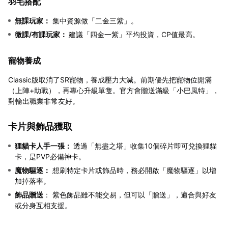
羽毛搭配
無課玩家：
集中資源做「二金三紫」。
微課/有課玩家：
建議「四金一紫」平均投資，CP值最高。
寵物養成
Classic版取消了SR寵物，養成壓力大減。前期優先把寵物位開滿
（上陣+助戰），再專心升級單隻。官方會贈送滿級「小巴風特」，
對輸出職業非常友好。
卡片與飾品獲取
狸貓卡人手一張：
透過「無盡之塔」收集10個碎片即可兌換狸貓
卡，是PVP必備神卡。
魔物驅逐：
想刷特定卡片或飾品時，務必開啟「魔物驅逐」以增
加掉落率。
飾品贈送
： 紫色飾品雖不能交易，但可以「贈送」，適合與好友
或分身互相支援。