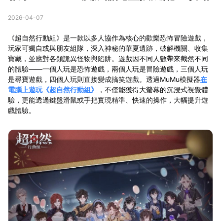
2026-04-07
《超自然行動組》是一款以多人協作為核心的歡樂恐怖冒險遊戲，
玩家可獨自或與朋友組隊，深入神秘的華夏遺跡，破解機關、收集
寶藏，並應對各類詭異怪物與陷阱。遊戲因不同人數帶來截然不同
的體驗——一個人玩是恐怖遊戲，兩個人玩是冒險遊戲，三個人玩
是尋寶遊戲，四個人玩則直接變成搞笑遊戲。
透過MuMu模擬器
在
電腦上遊玩《超自然行動組》
，不僅能獲得大螢幕的沉浸式視覺體
驗，更能透過鍵盤滑鼠或手把實現精準、快速的操作，大幅提升遊
戲體驗。