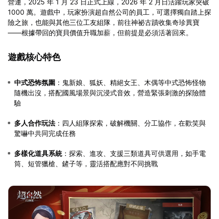
營運，2025 年 1 月 23 日正式上線，2026 年 2 月日活躍玩家突破
1000 萬。
遊戲中，玩家扮演超自然公司的員工，可選擇獨自踏上探
險之旅，也能與其他三位工友組隊，前往神祕古蹟收集奇珍異寶
——根據帶回的寶貝價值升職加薪，但前提是必須活著回來。
遊戲核心特色
中式恐怖氛圍
：鬼新娘、狐妖、精絕女王、木偶等中式恐怖怪物
隨機出沒，搭配國風場景與沉浸式音效，營造緊張刺激的探險體
驗
多人合作玩法
：四人組隊探索，破解機關、分工協作，在歡笑與
驚嚇中共同完成任務
多樣化道具系統
：探索、進攻、支援三類道具可供選用，如手電
筒、短管獵槍、鏟子等，靈活搭配應對不同挑戰