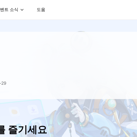
벤트 소식
도움
-29
ng를 즐기세요