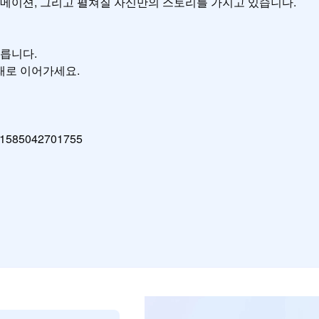
메이션, 그리고 펼쳐질 자신만의 스토리를 가지고 있습니다.

릅니다.

로 이어가세요.

61585042701755
