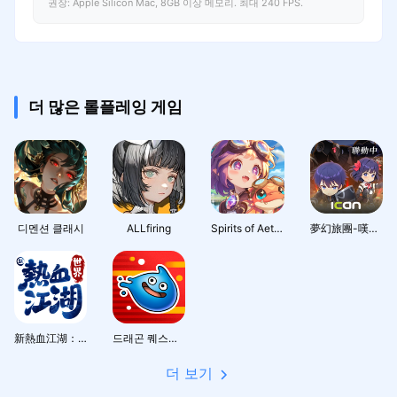
권장: Apple Silicon Mac, 8GB 이상 메모리. 최대 240 FPS.
더 많은 롤플레잉 게임
디멘션 클래시
ALLfiring
Spirits of Aetheria
夢幻旅團-嘆氣的亡靈想隱退聯動
新熱血江湖：世界
드래곤 퀘스트 스매시 그로우 드퀘 로그라이트 RPG
더 보기