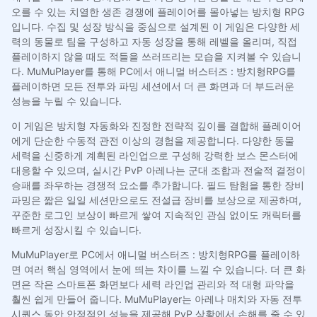
오를 수 있는 치열한 생존 경쟁에 플레이어를 몰아넣는 방치형 RPG
입니다. 수집 및 성장 방식을 중심으로 설계된 이 게임은 다양한 세
력의 동물로 팀을 구성하고 자동 성장을 통해 레벨을 올리며, 직접
플레이하지 않을 때도 적들을 쓰러뜨리는 모습을 지켜볼 수 있습니
다. MuMuPlayer를 통해 PC에서 애니멀 버스터즈 : 방치형RPG를
플레이하면 모든 전투와 파밍 세션에서 더 큰 화면과 더 부드러운
성능을 누릴 수 있습니다.
이 게임은 방치형 자동화와 진정한 전략적 깊이를 결합해 플레이어
에게 단순한 수동적 관전 이상의 경험을 제공합니다. 다양한 동물
세력을 신중하게 계획된 라인업으로 구성해 강력한 보스 몬스터에
대응할 수 있으며, 실시간 PvP 아레나는 군대 조합과 전술적 결정이
승패를 좌우하는 경쟁적 요소를 추가합니다. 필드 탐험을 통한 장비
파밍은 짧은 일일 세션만으로도 전설급 장비를 보상으로 제공하며,
꾸준한 로그인 보상이 빠르게 쌓여 지속적인 관심 없이도 캐릭터를
빠르게 성장시킬 수 있습니다.
MuMuPlayer로 PC에서 애니멀 버스터즈 : 방치형RPG를 플레이하
면 여러 핵심 영역에서 눈에 띄는 차이를 느낄 수 있습니다. 더 큰 화
면은 작은 스마트폰 화면보다 세력 라인업 관리와 적 대형 파악을
훨씬 쉽게 만들어 줍니다. MuMuPlayer는 아레나 매치와 자동 전투
시퀀스 동안 안정적인 성능을 제공해 PvP 상황에서 손해를 줄 수 있