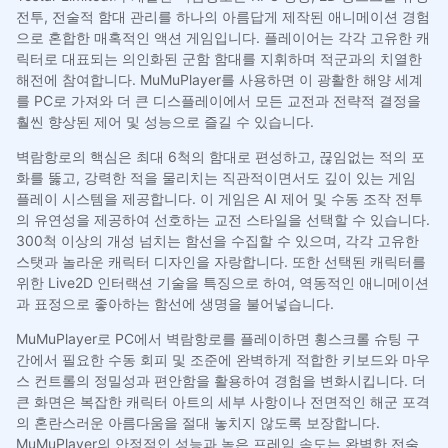
전투, 전술적 함대 관리를 하나의 아름답게 제작된 애니메이션 경험
으로 혼합한 매혹적인 액션 게임입니다. 플레이어는 각각 고유한 캐
릭터로 대표되는 의인화된 군함 함대를 지휘하며 적군과의 치열한
해전에 참여합니다. MuMuPlayer를 사용하면 이 광활한 해양 세계
를 PC로 가져와 더 큰 디스플레이에서 모든 교전과 전략적 결정을
훨씬 향상된 제어 및 성능으로 즐길 수 있습니다.
벽람항로의 핵심은 최대 6척의 함대로 편성하고, 끊임없는 적의 포
화를 뚫고, 강력한 적을 물리치는 직관적이면서도 깊이 있는 게임
플레이 시스템을 제공합니다. 이 게임은 AI 제어 및 수동 조작 전투
의 유연성을 제공하여 선호하는 교전 스타일을 선택할 수 있습니다.
300척 이상의 개성 넘치는 함선을 수집할 수 있으며, 각각 고유한
스탯과 놀라운 캐릭터 디자인을 자랑합니다. 또한 선택된 캐릭터를
위한 Live2D 인터랙션 기술을 특징으로 하여, 역동적인 애니메이션
과 표정으로 좋아하는 함선에 생명을 불어넣습니다.
MuMuPlayer로 PC에서 벽람항로를 플레이하면 횡스크롤 슈팅 구
간에서 필요한 수동 회피 및 조준에 완벽하게 적합한 키보드와 마우
스 컨트롤의 정밀성과 편안함을 활용하여 경험을 변화시킵니다. 더
큰 화면은 복잡한 캐릭터 아트의 세부 사항이나 전면적인 해군 포격
의 혼란스러운 아름다움을 절대 놓치지 않도록 보장합니다.
MuMuPlayer의 안정적인 성능과 높은 프레임 속도는 완벽한 전술