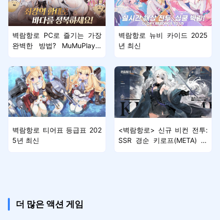
벽람항로 PC로 즐기는 가장
벽람항로 뉴비 카이드 2025
완벽한 방법? MuMuPlayer
년 최신
전용 앱플레이어 출시!
벽람항로 티어표 등급표 202
<벽람항로> 신규 비컨 전투:
5년 최신
SSR 경순 키로프(META) 캐
릭터 소개
더 많은 액션 게임