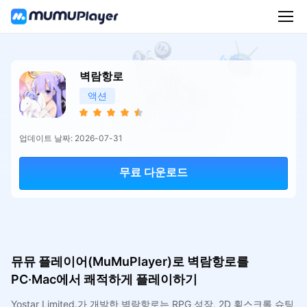
벽람항로
액션
업데이트 날짜: 2026-07-31
무료 다운로드
뮤뮤 플레이어(MuMuPlayer)로 벽람항로를
PC·Mac에서 쾌적하게 플레이하기
Yostar Limited.가 개발한 벽람항로는 RPG 성장, 2D 횡스크롤 슈팅