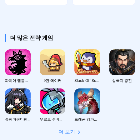
봅시다!
더 많은 전략 게임
파이어 엠블렘 섀도즈
9만 에이커
Slack Off Survivor
삼국지 왕전
슈퍼마린디펜스
우르르 수비대! - 디펜스 RPG
드래곤 엠파이어
더 보기