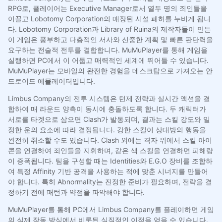
RPG로, 플레이어는 Executive Manager로서 열두 명의 죄인들을
이끌고 Lobotomy Corporation의 매장된 시설 폐허를 누비게 됩니
다. Lobotomy Corporation과 Library of Ruina의 제작자들이 만든
이 게임은 풍부하고 다층적인 서사와 신중한 계획 및 빠른 판단력을
요구하는 전술적 전투를 결합합니다. MuMuPlayer를 통해 게임을
실행하면 PC에서 이 어둡고 매력적인 세계에 뛰어들 수 있습니다.
MuMuPlayer는 모바일의 완전한 경험을 데스크탑으로 가져오는 안
드로이드 에뮬레이터입니다.
Limbus Company의 전투 시스템은 턴제 전략과 실시간 액션을 결
합하여 매 라운드 양측이 동시에 충돌하도록 합니다. 두 캐릭터가
서로를 타겟으로 삼으면 Clash가 발동되며, 결과는 스킬 강도와 일
정한 운의 요소에 따라 결정됩니다. 강한 스킬이 상대방의 행동을
완전히 취소할 수도 있습니다. Clash 외에는 격자 위에서 스킬 아이
콘을 연결하여 죄인들을 지휘하며, 같은 색 스킬을 연결하면 피해량
이 증폭됩니다. 팀을 구성할 때는 Identities와 E.G.O 장비를 조합하
여 특정 Affinity 기반 공격을 사용하는 적에 맞춘 시너지를 만들어
야 합니다. 특히 Abnormality는 진정한 준비가 필요하며, 전략을 결
정하기 전에 패턴과 약점을 파악해야 합니다.
MuMuPlayer를 통해 PC에서 Limbus Company를 플레이하면 게임
의 실제 작동 방식에서 비롯된 실질적인 이점을 얻을 수 있습니다.