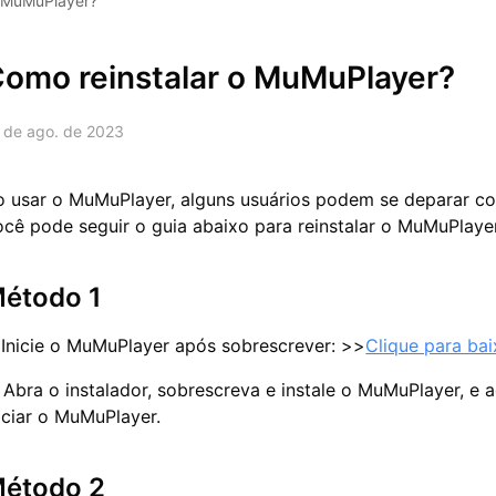
o MuMuPlayer?
omo reinstalar o MuMuPlayer?
 de ago. de 2023
o usar o MuMuPlayer, alguns usuários podem se deparar co
ocê pode seguir o guia abaixo para reinstalar o MuMuPlaye
étodo 1
Inicie o MuMuPlayer após sobrescrever: >>
Clique para bai
.
Abra o instalador, sobrescreva e instale o MuMuPlayer, e 
iciar o MuMuPlayer.
étodo 2