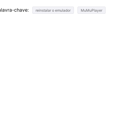
alavra-chave:
reinstalar o emulador
MuMuPlayer