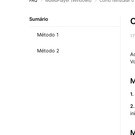
FAQ
MuMuPlayer
(Windows)
Como reinstalar 
C
Sumário
Método 1
17
Método 2
A
V
M
1.
2
in
M