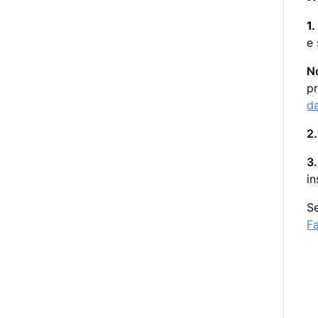
1
e
N
pr
d
2
3
in
S
F