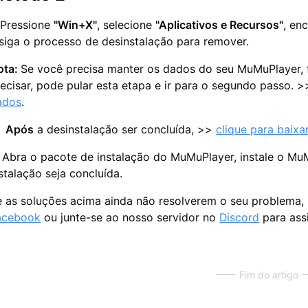
.
Pressione
"Win+X"
, selecione
"Aplicativos e Recursos"
, en
 siga o processo de desinstalação para remover.
ota:
Se você precisa manter os dados do seu MuMuPlayer, 
ecisar, pode pular esta etapa e ir para o segundo passo. >
ados
.
.
Após
a desinstalação ser concluída, >>
clique para baixa
.
Abra o pacote de instalação do MuMuPlayer, instale o Mu
stalação seja concluída.
e as soluções acima ainda não resolverem o seu problema,
acebook
ou junte-se ao nosso servidor no
Discord
para assi
Fim do artigo