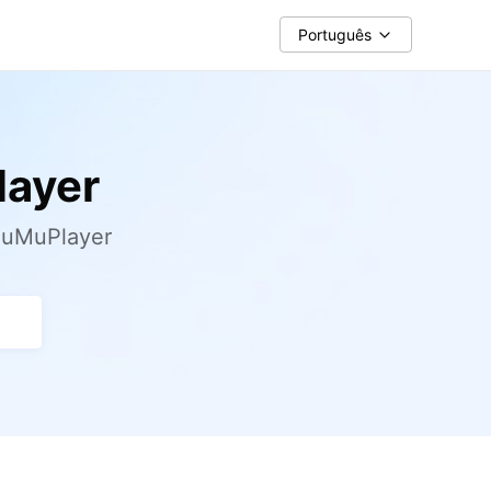
Português
layer
MuMuPlayer