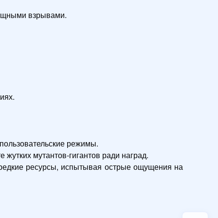
ощными взрывами.

ях.

ользовательские режимы.

 жутких мутантов-гигантов ради наград.

 редкие ресурсы, испытывая острые ощущения на 