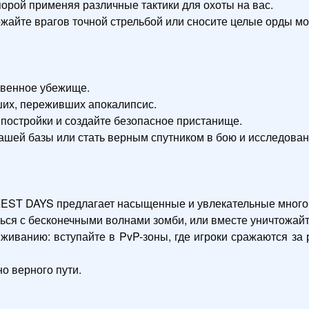
орой применяя различные тактики для охоты на вас.

ожайте врагов точной стрельбой или сносите целые орды м
венное убежище.

их, переживших апокалипсис.

остройки и создайте безопасное пристанище.

шей базы или стать верным спутником в бою и исследовани
EST DAYS предлагает насыщенные и увлекательные многоп
ься с бесконечными волнами зомби, или вместе уничтожайте
живанию: вступайте в PvP-зоны, где игроки сражаются за
о верного пути.