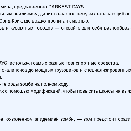
 мира, предлагаемого DARKEST DAYS.

льным реализмом, дарит по-настоящему захватывающий опы
энд-Крик, где воздух пропитан смертью.

в и курортных городов — откройте для себя разнообразн
S, используя самые разные транспортные средства.

окалипсиса до мощных грузовиков и специализированных 


те орды зомби на полном ходу.

их с помощью модификаций, чтобы повысить шансы на выжи
 охваченном эпидемией зомби, — вам предстоит сразит