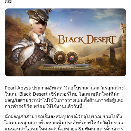
เลย
Pearl Abyss ประกาศอัพเดท ‘วัตถุโบราณ’ และ ‘แร่สุกสว่าง’
ในเกม Black Desert เซิร์ฟเวอร์ไทย ไอเทมชนิดใหม่ที่นัก
ผจญภัยสามารถนำไปใช้ในการวางแผนทั้งด้านการต่อสู้และ
การดำรงชีวิต พร้อมให้ใช้งานแล้ววันนี้
นักผจญภัยสามารถเริ่มสะสมอุปกรณ์วัตถุโบราณ รวมไปถึง
ไอเทมแร่สุกสว่างที่จะช่วยเพิ่มประสิทธิภาพให้กับวัตุโบราณ
แน่นอนว่าไอเทมใหม่เหล่านี้จะช่วยเสริมพัฒนาการด้านการ