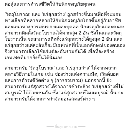
ต่อสู้และการดำรงชีวิตให้กับนักผจญภัยทุกคน
‘วัตถุโบราณ’ และ ‘แร่สุกสว่าง’ ถูกสร้างขึ้นมาเพื่อที่จะมอบ
ทางเลือกที่หลากหลายให้กับนักผจญภัยโดยขึ้นอยู่กับอาชีพ
และแนวทางการเล่นของแต่ละบุคคล นักผจญภัยแต่ละคนจะ
สามารถติดตั้งวัตถุโบราณได้มากสุด 2 อัน ซึ่งในแต่ละวัตถุ
โบราณนั้น จะสามารถติดตั้งแร่สุกสว่างได้สูงสุด 2 อัน และ
แร่สุกสว่างแต่ละอันก็จะมีเอฟเฟคที่เป็นเอกลักษณ์ของตนเอง
จึงสามารถเลือกใช้แร่แต่ละอันร่วมกันได้ เพื่อที่จะสร้าง
เอฟเฟคที่มากยิ่งขึ้นได้นั่นเอง
สามารถรับ ‘วัตถุโบราณ‘ และ ‘แร่สุกสว่าง‘ ได้จากหลาก
หลายวิธีภายในเกม เช่น ช่องว่างแห่งความมืด, เวิลด์บอส
และการดำรงชีวิตต่าง ๆ (การรวบรวม) นอกจากนี้ ยัง
สามารถรับแร่สุกสว่างได้จากการชำระล้าง ‘แร่สุกสว่างที่ไม่
สมบูรณ์’ ได้ด้วยเช่นกัน ซึ่ง ‘แร่สุกสว่างที่ไม่สมบูรณ์’ นั้น จะ
สามารถรับได้จากการกำจัดมอนสเตอร์ต่าง ๆ
สิ้นสุดบทความ