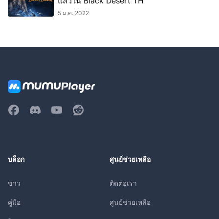
แล้วใน Black Desert TH
5 ม.ค. 2022
บล็อก
ศูนย์ช่วยเหลือ
ข่าว
ติดต่อเรา
คู่มือ
ศูนย์ช่วยเหลือ