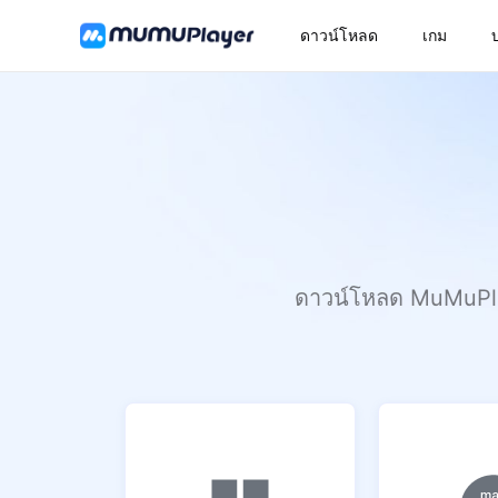
ดาวน์โหลด
เกม
ดาวน์โหลด MuMuPlaye