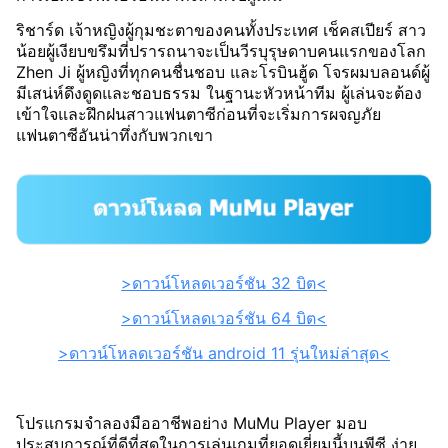
ริชาร์ด เจ้าหญิงผู้กุมชะตาของคนทั้งประเทศ เช็คสเปียร์ สาว
น้อยผู้เงียบขรึมที่ปรารถนาจะเป็นวีรบุรุษดาบคนแรกของโลก
Zhen Ji ผู้หญิงที่ทุกคนชื่นชอบ และโรบินฮู้ด โจรผมบลอนด์ผู้
มีเสน่ห์ดึงดูดและชอบธรรม ในฐานะหัวหน้าทีม ผู้เล่นจะต้อง
เข้าใจและฝึกฝนสาวแฟนตาซีก่อนที่จะเริ่มการผจญภัย
แฟนตาซีอันน่าทึ่งกับพวกเขา
>ดาวน์โหลดเวอร์ชัน 32 บิต<
>ดาวน์โหลดเวอร์ชัน 64 บิต<
>ดาวน์โหลดเวอร์ชัน android 11 รุ่นใหม่ล่าสุด<
โปรแกรมจำลองมืออาชีพอย่าง MuMu Player มอบ
ประสบการณ์ที่ดีที่สุดในการเล่นเกมที่ยอดเยี่ยมนี้บนพีซี ง่าย