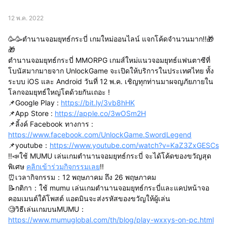
12 พ.ค. 2022
🥳🥳ตำนานจอมยุทธ์กระบี่ เกมใหม่ออนไลน์ แจกโค้ดจำนวนมาก!!🎁
🎁
ตำนานจอมยุทธ์กระบี่ MMORPG เกมส์ใหม่แนวจอมยุทธ์แฟนตาซีที่
โบนัสมากมายจาก UnlockGame จะเปิดให้บริการในประเทศไทย ทั้ง
ระบบ iOS และ Android วันที่ 12 พ.ค. เชิญทุกท่านมาผจญภัยภายใน
โลกจอมยุทธ์ใหญ่โตด้วยกันเถอะ !
📌Google Play :
https://bit.ly/3vb8hHK
📌App Store :
https://apple.co/3wOSm2H
📌ลิ้งค์ Facebook ทางการ :
https://www.facebook.com/UnlockGame.SwordLegend
📌youtube：
https://www.youtube.com/watch?v=KaZ3ZxGESCs
‼️📣ใช้ MUMU เล่นเกมตำนานจอมยุทธ์กระบี่ จะได้โค้ดของขวัญสุด
พิเศษ
คลิกเข้าร่วมกิจกรรมเลย
!!
⏰เวลากิจกรรม：12 พฤษภาคม ถึง 26 พฤษภาคม
📝กติกา：ใช้ mumu เล่นเกมตำนานจอมยุทธ์กระบี่และแคปหน้าจอ
คอมเมนต์ใต้โพสต์ แอดมินจะส่งรหัสของขวัญให้ผู้เล่น
🧐วิธีเล่นเกมบนMUMU：
https://www.mumuglobal.com/th/blog/play-wxxys-on-pc.html