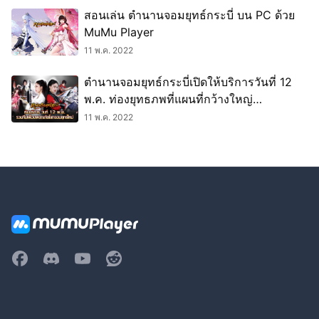
สอนเล่น ตำนานจอมยุทธ์กระบี่ บน PC ด้วย
MuMu Player
11 พ.ค. 2022
ตำนานจอมยุทธ์กระบี่เปิดให้บริการวันที่ 12
พ.ค. ท่องยุทธภพที่แผนที่กว้างใหญ่
ดาวน์โหลดมาเล่นกันเลย!
11 พ.ค. 2022