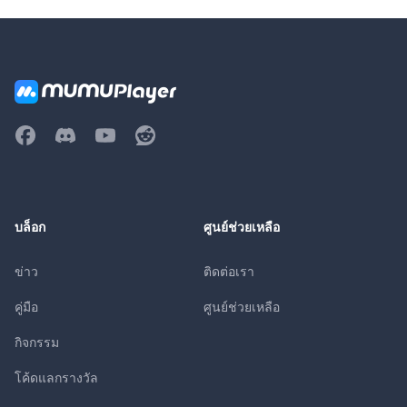
บล็อก
ศูนย์ช่วยเหลือ
ข่าว
ติดต่อเรา
คู่มือ
ศูนย์ช่วยเหลือ
กิจกรรม
โค้ดแลกรางวัล