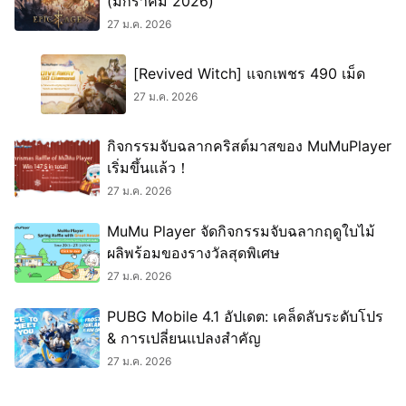
(มกราคม 2026)
27 ม.ค. 2026
[Revived Witch] แจกเพชร 490 เม็ด
27 ม.ค. 2026
กิจกรรมจับฉลากคริสต์มาสของ MuMuPlayer
เริ่มขึ้นแล้ว！
27 ม.ค. 2026
MuMu Player จัดกิจกรรมจับฉลากฤดูใบไม้
ผลิพร้อมของรางวัลสุดพิเศษ
27 ม.ค. 2026
PUBG Mobile 4.1 อัปเดต: เคล็ดลับระดับโปร
& การเปลี่ยนแปลงสำคัญ
27 ม.ค. 2026