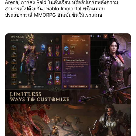
Arena, การลง Raid ในดันเจี้ยน หรืออัปเกรดพลังความ
สามารถไปด้วยกัน Diablo Immortal พร้อมมอบ
ประสบการณ์ MMORPG อันเข้มข้นให้เราเสมอ