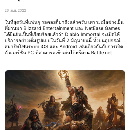
26 เม.ย. 2022
ในที่สุดวันที่แฟนๆ รอคอยก็มาถึงแล้วครับ เพราะเมื่อช่วงเย็น
ที่ผ่านมา Blizzard Entertainment และ NetEase Games
ได้ยืนยันเป็นที่เรียบร้อยแล้วว่า Diablo Immortal จะเปิดให้
บริการอย่างเต็มรูปแบบในวันที่ 2 มิถุนายนนี้ ทั้งบนอุปกรณ์
สมาร์ทโฟนระบบ iOS และ Android เช่นเดียวกันกับการเปิด
ตัวเวอร์ชั่น PC ที่สามารถเข้าเล่นได้ฟรีผ่าน Battle.net