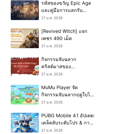
รหัสของขวัญ Epic Age
และคู่มือการแลกรับ
(มกราคม 2026)
27 ม.ค. 2026
[Revived Witch] แจก
เพชร 490 เม็ด
27 ม.ค. 2026
กิจกรรมจับฉลาก
คริสต์มาสของ
MuMuPlayer เริ่มขึ้น
27 ม.ค. 2026
แล้ว！
MuMu Player จัด
กิจกรรมจับฉลากฤดูใบไม้
ผลิพร้อมของรางวัลสุด
27 ม.ค. 2026
พิเศษ
PUBG Mobile 4.1 อัปเดต:
เคล็ดลับระดับโปร & การ
เปลี่ยนแปลงสำคัญ
27 ม.ค. 2026