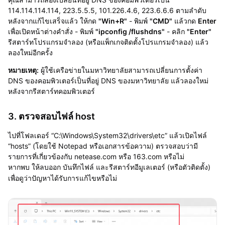
114.114.114.114, 223.5.5.5, 101.226.4.6, 223.6.6.6 ตามลำดับ
หลังจากแก้ไขเสร็จแล้ว ให้กด
"Win+R"
- พิมพ์
"CMD"
แล้วกด
Enter
เพื่อเปิดหน้าต่างคำสั่ง - พิมพ์
"ipconfig /flushdns"
- คลิก
"Enter"
รีสตาร์ทโปรแกรมจำลอง (หรือแพ็กเกจติดตั้งโปรแกรมจำลอง) แล้ว
ลองใหม่อีกครั้ง
หมายเหตุ:
ผู้ใช้เครือข่ายในมหาวิทยาลัยสามารถเปลี่ยนการตั้งค่า
DNS ของคอมพิวเตอร์เป็นที่อยู่ DNS ของมหาวิทยาลัย แล้วลองใหม่
หลังจากรีสตาร์ทคอมพิวเตอร์
3. ตรวจสอบไฟล์ host
ไปที่โฟลเดอร์ “C:\Windows\System32\drivers\etc” แล้วเปิดไฟล์
“hosts” (
โดยใช้ Notepad หรือเอกสารข้อความ)
ตรวจสอบว่ามี
รายการที่เกี่ยวข้องกับ netease.com หรือ 163.com หรือไม่
หากพบ ให้ลบออก บันทึกไฟล์ และรีสตาร์ทอีมูเลเตอร์ (หรือตัวติดตั้ง)
เพื่อดูว่าปัญหาได้รับการแก้ไขหรือไม่