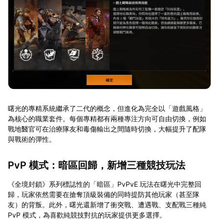
曙光的專精系統繼承了二代的概念，但進化為完全以「遊戲風格」
為核心的職業套件。每個專精都有兩種專注方向可自由切換，例如
戰地醫官可在治療隊友和毒傷輸出之間隨時切換，大幅提升了配隊
與戰術的彈性。
PvP 模式：暗區回歸，新增三種競技玩法
《全境封鎖》系列標誌性的「暗區」PvPvE 玩法在曙光中完整回
歸，玩家依然需要在搶奪頂級裝備的同時提防其他玩家（甚至隊
友）的背叛。此外，曙光還新增了衝突戰、遭遇戰、支配戰三種純
PvP 模式，為喜歡純競技對抗的玩家提供更多選擇。