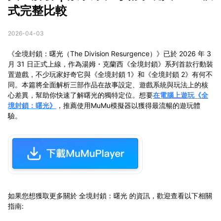
式完整比較
2026-04-03
《全境封鎖：曙光（The Division Resurgence）》已於 2026 年 3
月 31 日正式上線，作為湯姆・克蘭西《全境封鎖》系列首款行動裝
置遊戲，不少玩家好奇它與《全境封鎖 1》和《全境封鎖 2》有何不
同。本篇將全面解析三部作品在故事設定、遊戲系統與玩法上的核
心差異，幫助你快速了解曙光的獨特定位。想要
在電腦上遊玩《全
境封鎖：曙光》
，推薦使用MuMu模擬器以獲得最流暢的遊玩體
驗。
如果您想獲取更多關於 全境封鎖：曙光 的資訊，歡迎查看以下相關
指南: