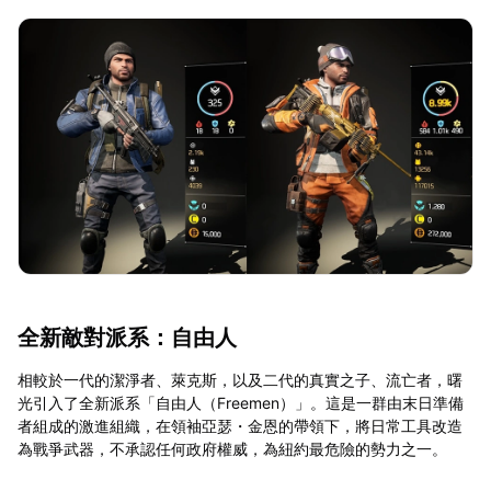
全新敵對派系：自由人
相較於一代的潔淨者、萊克斯，以及二代的真實之子、流亡者，曙
光引入了全新派系「自由人（Freemen）」。這是一群由末日準備
者組成的激進組織，在領袖亞瑟・金恩的帶領下，將日常工具改造
為戰爭武器，不承認任何政府權威，為紐約最危險的勢力之一。