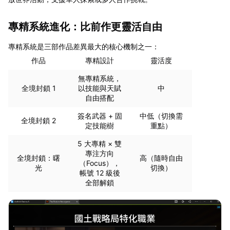
專精系統進化：比前作更靈活自由
專精系統是三部作品差異最大的核心機制之一：
作品
專精設計
靈活度
無專精系統，
全境封鎖 1
以技能與天賦
中
自由搭配
簽名武器 + 固
中低（切換需
全境封鎖 2
定技能樹
重點）
5 大專精 × 雙
專注方向
全境封鎖：曙
高（隨時自由
（Focus），
光
切換）
帳號 12 級後
全部解鎖