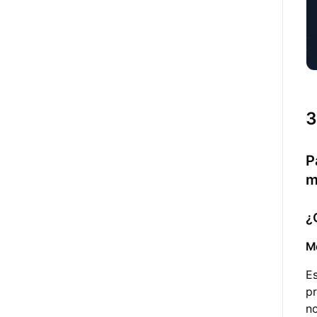
3
P
m
¿
M
E
pr
n