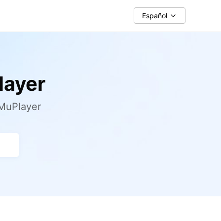
Español
layer
uMuPlayer