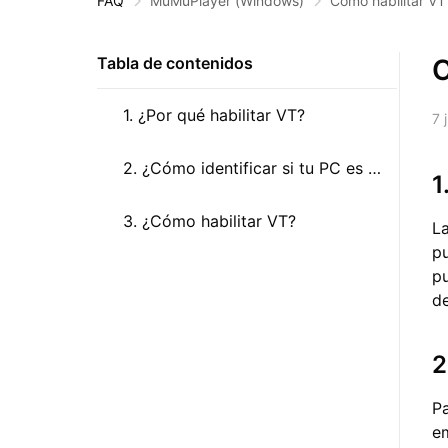
FAQ
MuMuPlayer
(Windows)
Cómo habilitar VT
C
Tabla de contenidos
1. ¿Por qué habilitar VT?
7 
2. ¿Cómo identificar si tu PC es c
1
ompatible con VT?
3. ¿Cómo habilitar VT?
La
p
pu
d
2
Pa
em