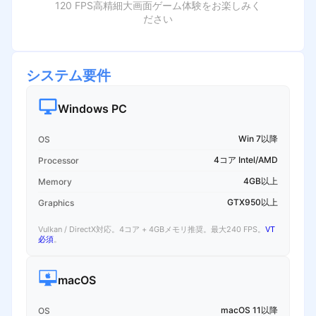
120 FPS高精細大画面ゲーム体験をお楽しみく
ださい
システム要件
Windows PC
Win 7以降
OS
4コア Intel/AMD
Processor
4GB以上
Memory
GTX950以上
Graphics
Vulkan / DirectX対応。4コア + 4GBメモリ推奨。最大240 FPS。
VT
必須
。
macOS
macOS 11以降
OS