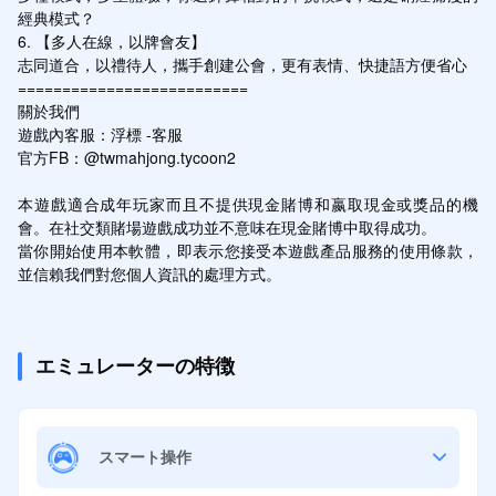
經典模式？

6. 【多人在線，以牌會友】

志同道合，以禮待人，攜手創建公會，更有表情、快捷語方便省心

==========================

關於我們

遊戲內客服：浮標 -客服

官方FB：@twmahjong.tycoon2

本遊戲適合成年玩家而且不提供現金賭博和嬴取現金或獎品的機
會。在社交類賭場遊戲成功並不意味在現金賭博中取得成功。

當你開始使用本軟體，即表示您接受本遊戲產品服務的使用條款，
並信賴我們對您個人資訊的處理方式。
エミュレーターの特徴
スマート操作