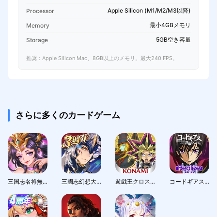
Apple Silicon (M1/M2/M3以降)
Processor
最小4GBメモリ
Memory
5GB空き容量
Storage
推奨：Apple Silicon Mac、8GB以上のメモリ。最大240 FPS。
さらに多くのカードゲーム
三国志名将無双
三國志幻想大陸：新世界服
遊戯王クロスデュエル
コードギアス 反逆のルルーシュ with Realize series