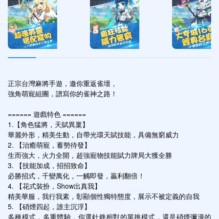
正宗台灣麻將手遊，邀你重返雀壇，

強角萌寵組團，譜寫你的雀神之路！

====== 遊戲特色 ====== 

1.【角色猛將，天賦異稟】

華麗外形，精美生動，自帶光環天賦技能，具備無窮威力

2. 【治癒萌寵，蓄勢待發】

生而強大，火力全開，超強寵物技能賦力牌局大獲全勝

3. 【技能加成，招招致命】

必勝招式，千變萬化，一觸即發，贏利翻倍！

4. 【花式裝扮，Show出真我】

精美華服，我行我素，彰顯個性獨特態度，展示不被定義的自我

5. 【硝煙四起，誰主沉浮】

多種模式，多重體驗，你選針鋒相對的單挑模式，還是硝煙彌漫的