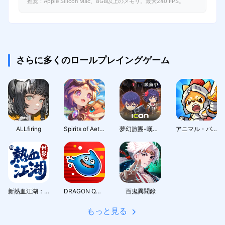
推奨：Apple Silicon Mac、8GB以上のメモリ。最大240 FPS。
さらに多くのロールプレイングゲーム
ALLfiring
Spirits of Aetheria
夢幻旅團-嘆氣的亡靈想隱退聯動
アニマル・バスターズ
新熱血江湖：世界
DRAGON QUEST Smash/Grow
百鬼異聞錄
もっと見る