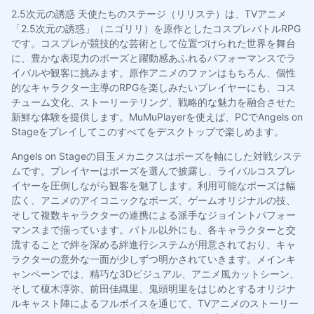
2.5次元の誘惑 天使たちのステージ（リリステ）は、TVアニメ
「2.5次元の誘惑」（ニゴリリ）を原作としたコスプレバトルRPG
です。コスプレが競技的な芸術として位置づけられた世界を舞台
に、豊かな表現力のポーズと躍動感あふれるパフォーマンスでラ
イバルや観客に挑みます。原作アニメのファンはもちろん、個性
的なキャラクター主導のRPGを楽しみたいプレイヤーにも、コス
チューム文化、ストーリーテリング、戦略的な魅力を融合させた
新鮮な体験を提供します。MuMuPlayerを使えば、PCでAngels on
Stageをプレイしてこのすべてをデスクトップで楽しめます。
Angels on Stageの目玉メカニクスはポーズを軸にした対戦システ
ムです。プレイヤーはポーズを選んで披露し、ライバルコスプレ
イヤーを圧倒しながら観客を魅了します。利用可能なポーズは幅
広く、アニメのアイコニックなポーズ、ゲームオリジナルの技、
そして複数キャラクターの連携による派手なジョイントパフォー
マンスまで揃っています。バトル以外にも、各キャラクターと交
流することで絆を深める絆進行システムが用意されており、キャ
ラクターの意外な一面が少しずつ明かされていきます。メインキ
ャンペーンでは、精巧な3Dビジュアル、アニメ風カットシーン、
そして榎木淳弥、前田佳織里、鬼頭明里をはじめとするオリジナ
ルキャスト陣によるフルボイスを通じて、TVアニメのストーリー