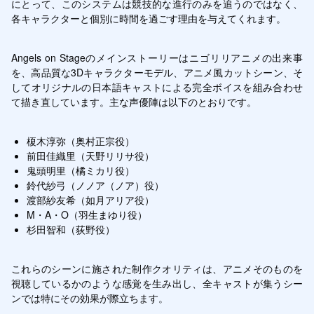
にとって、このシステムは競技的な進行のみを追うのではなく、
各キャラクターと個別に時間を過ごす理由を与えてくれます。
Angels on Stageのメインストーリーはニゴリリアニメの出来事
を、高品質な3Dキャラクターモデル、アニメ風カットシーン、そ
してオリジナルの日本語キャストによる完全ボイスを組み合わせ
て描き直しています。主な声優陣は以下のとおりです。
榎木淳弥（奥村正宗役）
前田佳織里（天野リリサ役）
鬼頭明里（橘ミカリ役）
鈴代紗弓（ノノア（ノア）役）
渡部紗友希（如月アリア役）
M・A・O（羽生まゆり役）
杉田智和（荻野役）
これらのシーンに施された制作クオリティは、アニメそのものを
視聴しているかのような感覚を生み出し、全キャストが集うシー
ンでは特にその効果が際立ちます。