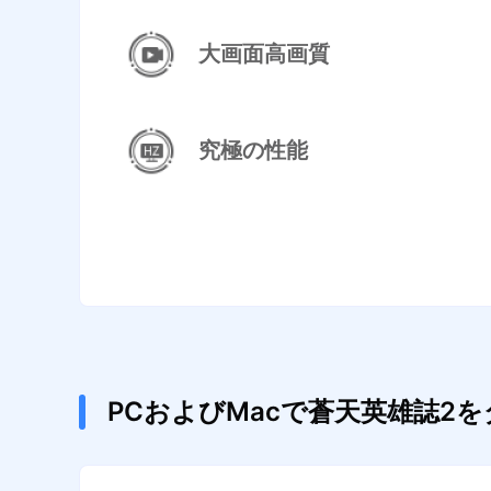
大画面高画質
究極の性能
PCおよびMacで蒼天英雄誌2