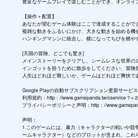
豊富なゲームプレイで楽しむことができ、オンライン
【操作＋配置】

あなたが望むゲーム体験はここで達成することができ
複雑な動きをふるいにかけ、大きな動きを始める機会
ハンギングマシンに統合し、横になってちびを燃やす
[天国の冒険、どこでも驚き]

メインストーリーをクリアし、シームレスな世界のロ
インゴットを拾うために散歩をしてください、冒険探
人生はどれほど難しいか、ゲームはどれほど爽快であ
Google Playの自動サブスクリプション更新サービスの説明：h
利用規約：http：//www.gamepanda.tw/cservice？= 2

プライバシーポリシーと声明：http：//www.gamepanda.tw
声明：

1.このゲームには、暴力（キャラクターの戦いや
ームキャラクター）などのプロットが含まれ、これら