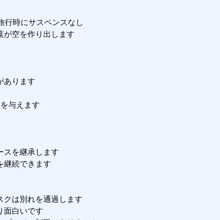
旅行時にサスペンスなし

が空を作り出します

あります

を与えます

スを継承します

継続できます

クは別れを通過します

面白いです
