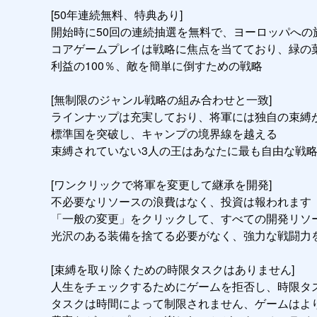
[50年連続無料、特典あり]

開始時に50回の連続抽選を無料で、ヨーロッパへの
コアゲームプレイは戦略に焦点を当てており、緑の葉
利益の100％、敵を簡単に倒すための戦略

[無制限のジャンル戦略の組み合わせと一致]

ラインナップは充実しており、将軍には独自の束縛が
標準国を突破し、キャンプの境界線を越える

束縛されていない3人の王はあなたに最も自由な戦略
[ワンクリックで将軍を変更して継承を開発]

不必要なリソースの浪費はなく、投資は報われます

「一般の変更」をクリックして、すべての開発リソー
光沢のある装備を捨てる必要がなく、強力な戦闘力を
[束縛を取り除くための時限タスクはありません]

人生をチェックするためにゲームを拒否し、時限タス
タスクは時間によって制限されません、ゲームはより