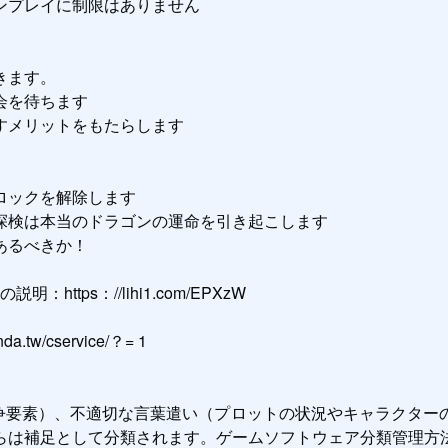
プレイに制限はありません

ます。

を待ちます

メリットをもたらします

ックを解除します

検は本当のドラゴンの運命を引き起こします

るべきか！

ttps：//lihi1.com/EPXzW

/cservice/？= 1

競争要素）、不適切な言葉遣い（プロットの状況やキャラクター
は補足として分類されます。ゲームソフトウェア分類管理方法レ