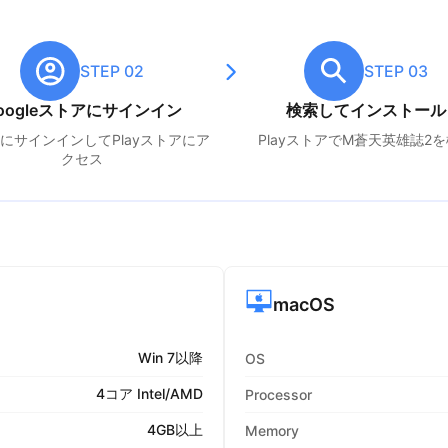
STEP 02
STEP 03
oogleストアにサインイン
検索してインストール
leにサインインしてPlayストアにア
PlayストアでM
蒼天英雄誌2
を
クセス
macOS
Win 7以降
OS
4コア Intel/AMD
Processor
4GB以上
Memory