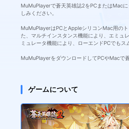
MuMuPlayerで蒼天英雄誌2をPCまたは
しみください。
MuMuPlayerはPCとAppleシリコンMa
た、マルチインスタンス機能により、エミュ
ミュレータ機能により、ローエンドPCでもス
MuMuPlayerをダウンロードしてPCやM
ゲームについて