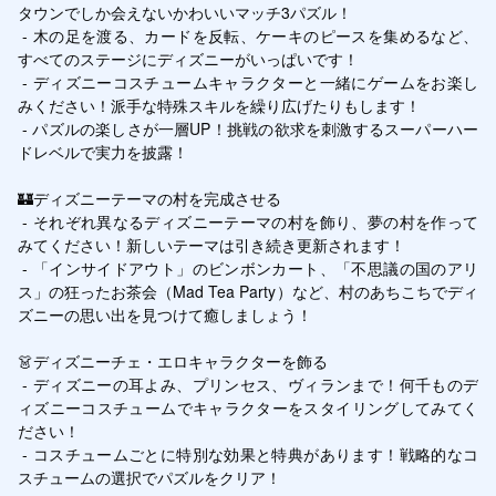
タウンでしか会えないかわいいマッチ3パズル！

 - 木の足を渡る、カードを反転、ケーキのピースを集めるなど、
すべてのステージにディズニーがいっぱいです！

 - ディズニーコスチュームキャラクターと一緒にゲームをお楽し
みください！派手な特殊スキルを繰り広げたりもします！

 - パズルの楽しさが一層UP！挑戦の欲求を刺激するスーパーハー
ドレベルで実力を披露！

🏰ディズニーテーマの村を完成させる

 - それぞれ異なるディズニーテーマの村を飾り、夢の村を作って
みてください！新しいテーマは引き続き更新されます！

 - 「インサイドアウト」のビンボンカート、「不思議の国のアリ
ス」の狂ったお茶会（Mad Tea Party）など、村のあちこちでディ
ズニーの思い出を見つけて癒しましょう！

👗ディズニーチェ・エロキャラクターを飾る

 - ディズニーの耳よみ、プリンセス、ヴィランまで！何千ものデ
ィズニーコスチュームでキャラクターをスタイリングしてみてく
ださい！ 

 - コスチュームごとに特別な効果と特典があります！戦略的なコ
スチュームの選択でパズルをクリア！
