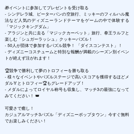
🎁イベントに参加してプレゼントを受け取る

- シンデレラ城、ピーターパンの空旅行、ミッキーのフィルハル魔
法など人気のディズニーランドテーマをゲームの中で体験する
「マジックキングダム」

- アラジンと共に去る「マジックカーペット」旅行、拳王ラルフと
楽しむ「シュガーラッシュ」クッキーパズル！

- 50人が団体で参加するパズル競争！ 「ダイスコンテスト」！

- ディズニーコスチュームと特別な報酬が満載のシーズン別イベン
トが絶えず注がれます！

🏆競争で勝利して夢のトロフィーを勝ち取る

- 様々なイベントやパズルステージで高いスコアを獲得するほどメ
ダル🏅とトロフィー🏆もグレードアップ！

- メダルによってロイヤル称号も収集し、マッチ3の最強になって
みてください！ 👑

可愛さで癒し！ 

カジュアルマッチ3パズル「ディズニーポップタウン」今すぐ無料
でお楽しみください！
