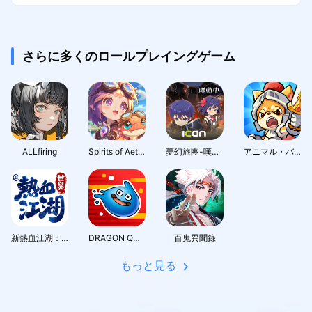
さらに多くのロールプレイングゲーム
ALLfiring
Spirits of Aetheria
夢幻旅團-嘆氣的亡靈想隱退聯動
アニマル・バスターズ
新熱血江湖：世界
DRAGON QUEST Smash/Grow
百鬼異聞錄
もっと見る