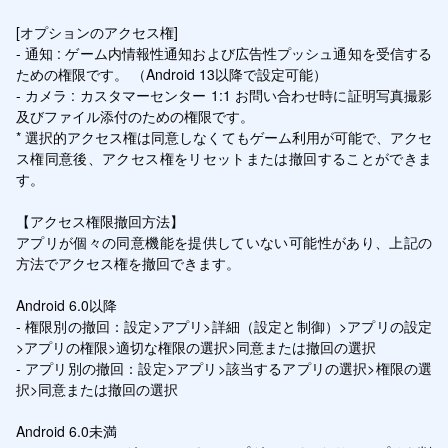
[オプションのアクセス権]

- 通知 : ゲーム内情報性通知および広告性プッシュ通知を受信する
ための権限です。 （Android 13以降で設定可能）

- カメラ : カスタマーセンター 1:1 お問い合わせ時に証明写真撮影
及びファイル添付のための権限です。

* 選択的アクセス権は同意しなくてもゲーム利用が可能で、アクセ
ス権同意後、アクセス権をリセットまたは撤回することができま
す。

【アクセス権限撤回方法】

アプリが個々の同意機能を提供していない可能性があり、上記の
方法でアクセス権を撤回できます。

Android 6.0以降

- 権限別の撤回：設定>アプリ>詳細（設定と制御）>アプリの設定
>アプリの権限>適切な権限の選択>同意または撤回の選択

- アプリ別の撤回：設定>アプリ>該当するアプリの選択>権限の選
択>同意または撤回の選択

Android 6.0未満
