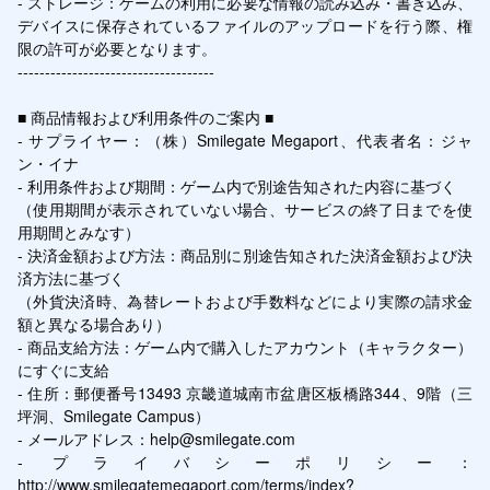
- ストレージ：ゲームの利用に必要な情報の読み込み・書き込み、
デバイスに保存されているファイルのアップロードを行う際、権
限の許可が必要となります。

------------------------------------

■ 商品情報および利用条件のご案内 ■

- サプライヤー：（株）Smilegate Megaport、代表者名：ジャ
ン・イナ

- 利用条件および期間：ゲーム内で別途告知された内容に基づく

（使用期間が表示されていない場合、サービスの終了日までを使
用期間とみなす）

- 決済金額および方法：商品別に別途告知された決済金額および決
済方法に基づく

（外貨決済時、為替レートおよび手数料などにより実際の請求金
額と異なる場合あり）

- 商品支給方法：ゲーム内で購入したアカウント（キャラクター）
にすぐに支給

- 住所：郵便番号13493 京畿道城南市盆唐区板橋路344、9階（三
坪洞、Smilegate Campus）

- メールアドレス：help@smilegate.com

- プライバシーポリシー：
http://www.smilegatemegaport.com/terms/index?