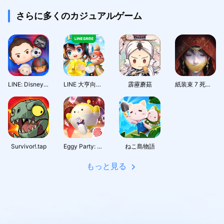
さらに多くのカジュアルゲーム
LINE: Disney Tsum Tsum
LINE 大亨向前衝
霹靂蘑菇
紙装束 7 死の絆
Survivor!.tap
Eggy Party: Trendy Party Game
ねこ島物語
もっと見る