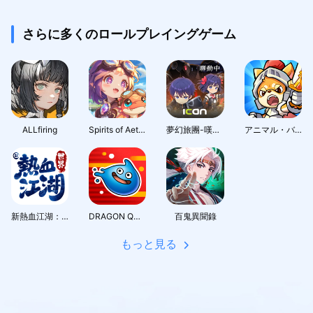
さらに多くのロールプレイングゲーム
ALLfiring
Spirits of Aetheria
夢幻旅團-嘆氣的亡靈想隱退聯動
アニマル・バスターズ
新熱血江湖：世界
DRAGON QUEST Smash/Grow
百鬼異聞錄
もっと見る