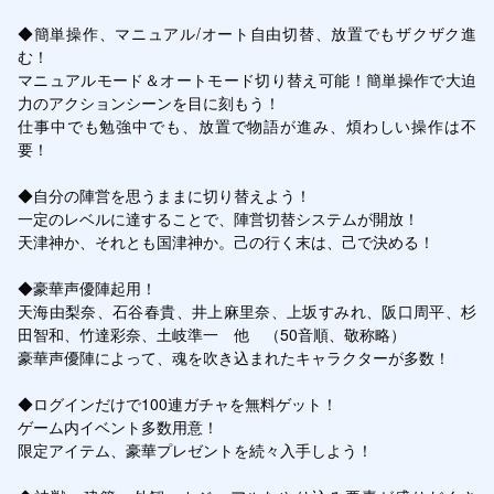
◆簡単操作、マニュアル/オート自由切替、放置でもザクザク進
む！

マニュアルモード＆オートモード切り替え可能！簡単操作で大迫
力のアクションシーンを目に刻もう！

仕事中でも勉強中でも、放置で物語が進み、煩わしい操作は不
要！

◆自分の陣営を思うままに切り替えよう！

一定のレベルに達することで、陣営切替システムが開放！

天津神か、それとも国津神か。己の行く末は、己で決める！

◆豪華声優陣起用！

天海由梨奈、石谷春貴、井上麻里奈、上坂すみれ、阪口周平、杉
田智和、竹達彩奈、土岐準一　他　（50音順、敬称略）

豪華声優陣によって、魂を吹き込まれたキャラクターが多数！

◆ログインだけで100連ガチャを無料ゲット！

ゲーム内イベント多数用意！

限定アイテム、豪華プレゼントを続々入手しよう！
