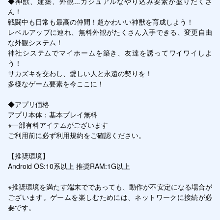
◆神獣、建築、外観...カジュアルなやり込み要素が盛りだくさ
ん！

戦闘中も日常も最高の仲間！超かわいい神獣を育成しよう！

レベルアップに連れ、無料外観がたくさん入手できる、変更自由
な外観システム！

神社システムでマイホームを築き、友達を誘ってワイワイしよ
う！

サカズキを交わし、愛しい人と永遠の契りを！

多様なゲーム要素を今ここに！

◆アプリ価格

アプリ本体：基本プレイ無料

※一部有料アイテムがございます

ご利用前に必ず利用規約をご確認ください。

【推奨環境】

Android OS:10系以上 推奨RAM:1G以上

※推奨環境を満たす端末でであっても、動作が不安定になる場合が
ございます。ゲームを楽しむためには、ネットワークに接続が必
要です。
