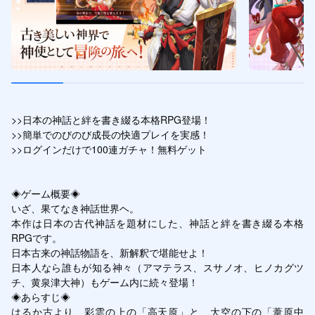
>>日本の神話と絆を書き綴る本格RPG登場！

>>簡単でのびのび成長の快適プレイを実感！

>>ログインだけで100連ガチャ！無料ゲット

◈ゲーム概要◈

いざ、果てなき神話世界ヘ。

本作は日本の古代神話を題材にした、神話と絆を書き綴る本格
RPGです。

日本古来の神話物語を、新解釈で堪能せよ！

日本人なら誰もが知る神々（アマテラス、スサノオ、ヒノカグツ
チ、黄泉津大神）もゲーム内に続々登場！

◈あらすじ◈

はるか古より、彩雲の上の「高天原」と、大空の下の「葦原中