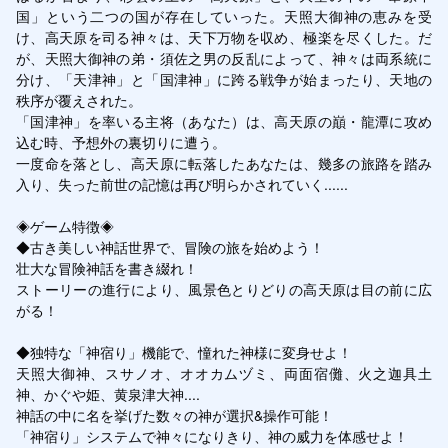
国」という二つの国が存在していった。天照大御神の恵みを受
け、高天原を司る神々は、天下万物を収め、極楽を尽くした。だ
が、天照大御神の弟・須佐之男の反乱によって、神々は両系統に
分け、「天津神」と「国津神」に跨る戦争が始まったり、天地の
秩序が覆えされた。

「国津神」を率いる主将（あなた）は、高天原の巔・龍潭に攻め
込む時、予想外の裏切りに遭う。

一度命を落とし、高天原に転落したあなたは、幾多の旅路を踏み
入り、失った前世の記憶は再び明らかされていく......

◈ゲーム特徴◈

◆古き美しい神話世界で、冒険の旅を始めよう！

壮大な冒険神話を書き綴れ！

ストーリーの進行により、風景色とりどりの高天原は目の前に広
がる！

◆独特な「神宿り」機能で、憧れた神様に変身せよ！

天照大御神、スサノオ、オオカムヅミ、両面宿儺、火之迦具土
神、かぐや姫、黄泉津大神....

神話の中に名を挙げた数々の神が選択&操作可能！

「神宿り」システムで神々になりきり、神の威力を体感せよ！
