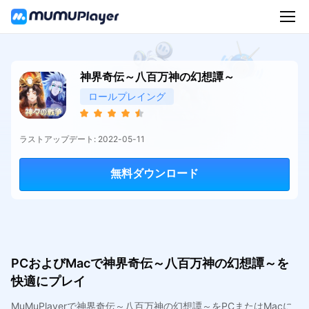
神界奇伝～八百万神の幻想譚～
ロールプレイング
ラストアップデート: 2022-05-11
無料ダウンロード
PCおよびMacで神界奇伝～八百万神の幻想譚～を
快適にプレイ
MuMuPlayerで神界奇伝～八百万神の幻想譚～をPCまたはMacに