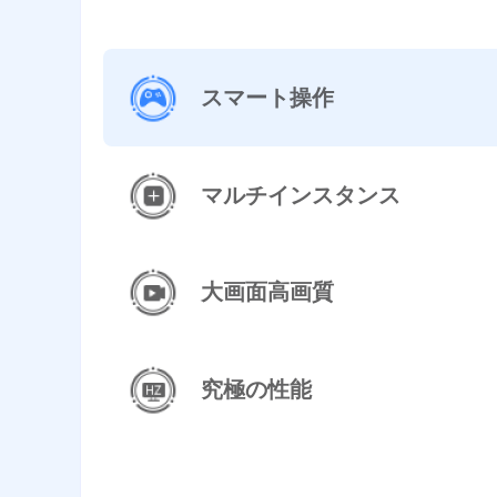
スマート操作
マルチインスタンス
大画面高画質
究極の性能