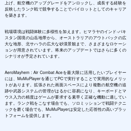
上げ、航空機のアップグレードをアンロックし、成長する経験を
反映したランク戦で競争することでパイロットとしてのキャリア
を築きます。
戦場環境は戦闘体験に多様性を加えます。ヒマラヤのインド-パキ
スタン国境の山岳地帯から、オーストラリアのアウトバックの広
大な地形、北サハラの広大な砂漠景観まで、さまざまなロケーシ
ョンが用意されています。将来のアップデートではさらに多くの
シナリオが予定されています。
AeroMayhem : Air Combat Aceを最大限に活用したいプレイヤー
には、MuMuPlayerを通じてPCで実行することで実用的なメリッ
トがあります。拡張された画面スペースにより複数の航空機の追
跡や武器システムの管理がはるかに容易になり、キーボードとマ
ウス入力の精度はゲームが要求する素早く正確な機動に適してい
ます。ランク戦をこなす場合でも、ソロミッションで戦闘テクニ
ックを磨く場合でも、MuMuPlayerは安定した応答性の高いプラッ
トフォームを提供します。