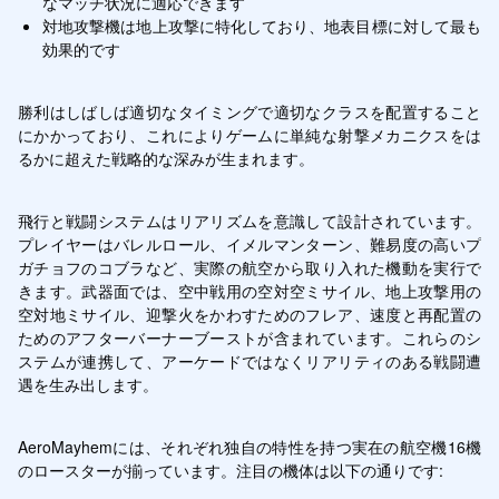
なマッチ状況に適応できます
対地攻撃機は地上攻撃に特化しており、地表目標に対して最も
効果的です
勝利はしばしば適切なタイミングで適切なクラスを配置すること
にかかっており、これによりゲームに単純な射撃メカニクスをは
るかに超えた戦略的な深みが生まれます。
飛行と戦闘システムはリアリズムを意識して設計されています。
プレイヤーはバレルロール、イメルマンターン、難易度の高いプ
ガチョフのコブラなど、実際の航空から取り入れた機動を実行で
きます。武器面では、空中戦用の空対空ミサイル、地上攻撃用の
空対地ミサイル、迎撃火をかわすためのフレア、速度と再配置の
ためのアフターバーナーブーストが含まれています。これらのシ
ステムが連携して、アーケードではなくリアリティのある戦闘遭
遇を生み出します。
AeroMayhemには、それぞれ独自の特性を持つ実在の航空機16機
のロースターが揃っています。注目の機体は以下の通りです: