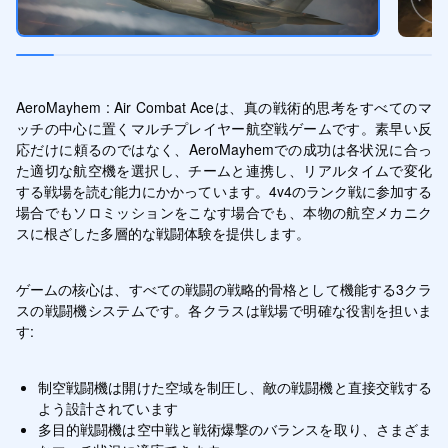
AeroMayhem : Air Combat Aceは、真の戦術的思考をすべてのマ
ッチの中心に置くマルチプレイヤー航空戦ゲームです。素早い反
応だけに頼るのではなく、AeroMayhemでの成功は各状況に合っ
た適切な航空機を選択し、チームと連携し、リアルタイムで変化
する戦場を読む能力にかかっています。4v4のランク戦に参加する
場合でもソロミッションをこなす場合でも、本物の航空メカニク
スに根ざした多層的な戦闘体験を提供します。
ゲームの核心は、すべての戦闘の戦略的骨格として機能する3クラ
スの戦闘機システムです。各クラスは戦場で明確な役割を担いま
す:
制空戦闘機は開けた空域を制圧し、敵の戦闘機と直接交戦する
よう設計されています
多目的戦闘機は空中戦と戦術爆撃のバランスを取り、さまざま