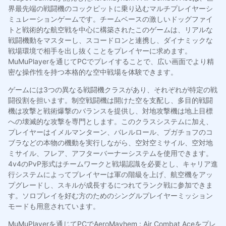
界最先端の戦闘機のコックピットに乗り込むマルチプレイヤーシ
ミュレーションゲームです。チームベースの激しいドッグファイ
トと戦術的な航空戦を中心に構築されたこのゲームは、リアルな
戦闘機動をマスターし、スコードロンと連携し、ダイナミックな
戦場環境で相手を出し抜くことをプレイヤーに求めます。
MuMuPlayerを通じてPCでプレイすることで、広い画面でより精
密な操作性を持つ本格的な空中戦場を体験できます。
ゲームには3つの異なる戦闘機クラスがあり、それぞれが特定の戦
闘役割を担います。制空戦闘機は開けた空を支配し、多目的戦闘
機は攻撃と戦術爆撃のバランスを提供し、対地攻撃機は地上目標
への壊滅的な攻撃を専門とします。このクラスシステムに加え、
プレイヤーはイメルマンターン、バレルロール、プガチョフのコ
ブラなどの本物の機動を実行しながら、空対空ミサイル、空対地
ミサイル、フレア、アフターバーナーシステムを使用できます。
4v4のPvP形式はチームワークと戦場認識を必要とし、キャリア進
行システムによってプレイヤーは軍の階級を上げ、航空機をアッ
プグレードし、スキルが成長するにつれてランク戦に参加できま
す。ソロプレイを好む方のためのシングルプレイヤーミッション
モードも用意されています。
MuMuPlayerを通じてPCでAeroMayhem : Air Combat Aceをプレ