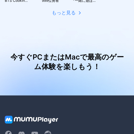
BTS Cooking On
999位勇者
『一緒に遊ぼう』：アバターで広がるソーシャルワールド
もっと見る
今すぐPCまたはMacで最高のゲー
ム体験を楽しもう！