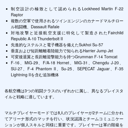
制空設計の極致として認められるLockheed Martin F-22 
Raptor
複数の空軍で使用されるツインエンジンのカナードマルチロー
ル戦闘機、Dassault Rafale
対地攻撃と近接航空支援に特化して製造されたFairchild 
Republic A-10 Thunderbolt II
先進的なステルスと電子機器を備えたSukhoi Su-57
垂直および短距離離着陸能力で知られるHarrier Jump Jet
可変後退翼と長距離迎撃能力を持つGrumman F-14 Tomcat
F-16、MiG-29、F/A-18 Hornet、MiG-31、Chengdu J-20、
SU-27、F-4 Phantom II、Su-25、SEPECAT Jaguar、F-35 
Lightning IIを含む追加機体
各航空機は3つの戦闘クラスのいずれかに属し、異なるプレイスタ
イルと戦略に適しています。
マルチプレイヤーモードでは8人のプレイヤーが2チームに分かれ
てアリーナ形式のマッチを行い、状況認識とチームコミュニケー
ションが個人スキルと同様に重要です。プレイヤーは軍の階級を