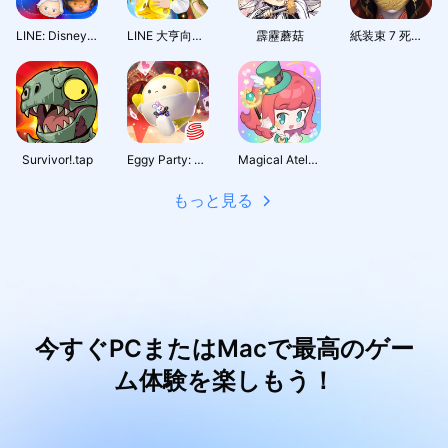
LINE: Disney Tsum Tsum
LINE 大亨向前衝
霹靂蘑菇
紙装束 7 死の絆
Survivor!.tap
Eggy Party: Trendy Party Game
Magical Atelier-JP
もっと見る
今すぐPCまたはMacで最高のゲー
ム体験を楽しもう！