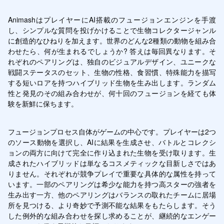
AnimashはプレイヤーにAI搭載のフュージョンエンジンを手渡
し、シンプルな質問を投げかけることで生物コレクタージャンル
に創造的なひねりを加えます。世界のどんな2種類の動物を組み合
わせたら、何が生まれるでしょうか? 答えは毎回異なります。そ
れぞれのペアリングは、独自のビジュアルデザイン、ユニークな
戦闘ステータスのセット、生物の性格、食習慣、特殊能力を描写
する短いロアを持つハイブリッド生物を生み出します。ランダム
性と発見のその組み合わせが、何十回のフュージョンを経ても体
験を新鮮に保ちます。
フュージョンプロセス自体がゲームの中心です。プレイヤーは2つ
のソース動物を選択し、AIに結果を生成させ、バトルとコレクシ
ョンの両方に向けて完全に作り込まれた生物を受け取ります。生
成されたハイブリッドは単なるコスメティックな目新しさではあ
りません。それぞれが競争プレイで重要な具体的な属性を持って
います。一部のペアリングは希少な能力を持つ高スターの強者を
生み出す一方、他のペアリングはバランスの取れたチームに居場
所を見つける、より奇妙で予測不能な結果をもたらします。そう
した例外的な組み合わせを探し求めることが、継続的なエンゲー