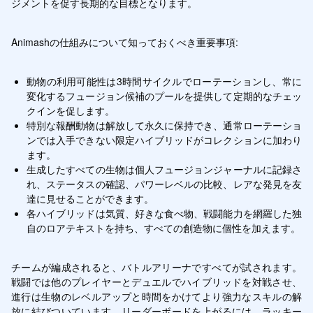
ジメントを促す長期的な目標となります。
Animashの仕組みについて知っておくべき重要事項:
動物の利用可能性は3時間サイクルでローテーションし、常に
変化するフュージョン候補のプールを提供して定期的なチェッ
クインを促します。
特別な報酬動物は解放して永久に保持でき、通常ローテーショ
ンでは入手できない限定ハイブリッドがコレクションに加わり
ます。
生成したすべての生物は個人フュージョンジャーナルに記録さ
れ、ステータスの確認、パワーレベルの比較、レアな発見を友
達に見せることができます。
各ハイブリッドは気質、好きな食べ物、戦闘能力を網羅した独
自のロアテキストを持ち、すべての創造物に個性を加えます。
チームが編成されると、バトルアリーナですべてが試されます。
戦闘では他のプレイヤーとデュエルでハイブリッドを対戦させ、
進行は生物のレベルアップと時間をかけてより強力なスキルの解
放に結びついています。リーダーボードを上がるには、ラッキー