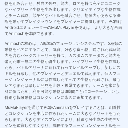
物を組み合わせ、独自の外見、能力、ロアを持つ完全にユニーク
なハイブリッド生物を生み出します。クリエイティブな生物作成
とチーム戦略、競争的なバトルを融合させ、想像力があらゆる決
断を動かすプレイグラウンドをプレイヤーに提供します。PC向け
AndroidエミュレーターのMuMuPlayerを使えば、より大きな画面
でAnimashを体験できます。
Animashの核心は、AI駆動のフュージョンシステムです。2種類の
動物をペアにすることで、気質、好きな食べ物、隠された戦闘能
力を含むバックストーリーを持つ、カスタムステータスと能力を
備えた唯一無二の生物が誕生します。ハイブリッド生物を作成し
たら、バトルアリーナに連れて行ってレベルアップし、新しいス
キルを解放し、他のプレイヤーとデュエルで戦えます。個人フュ
ージョンジャーナルには作成したすべての生物が記録され、最も
レアなまたは珍しい発見を比較・披露できます。ゲームを常に新
鮮に保つため、利用可能な動物は3時間ごとにローテーションし、
特別な報酬動物はコレクションに永久に追加できます。
MuMuPlayerを通じてPC版Animashをプレイすることは、創造性
とコレクションを中心に作られたゲームに大きなメリットをもた
らします。大きなディスプレイにより、精緻なAI生成の生物デザ
インを鑑賞しやすくなり、成長するフュージョンジャーナルを一