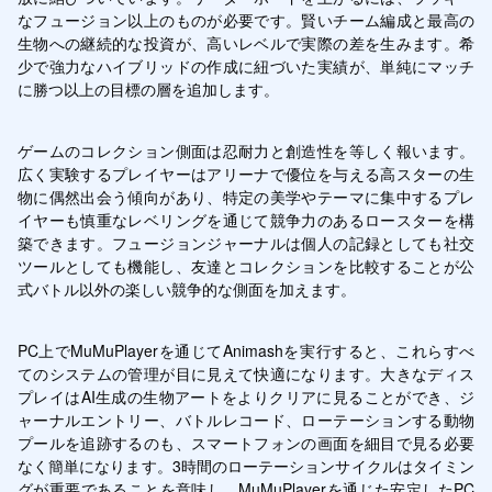
なフュージョン以上のものが必要です。賢いチーム編成と最高の
生物への継続的な投資が、高いレベルで実際の差を生みます。希
少で強力なハイブリッドの作成に紐づいた実績が、単純にマッチ
に勝つ以上の目標の層を追加します。
ゲームのコレクション側面は忍耐力と創造性を等しく報います。
広く実験するプレイヤーはアリーナで優位を与える高スターの生
物に偶然出会う傾向があり、特定の美学やテーマに集中するプレ
イヤーも慎重なレベリングを通じて競争力のあるロースターを構
築できます。フュージョンジャーナルは個人の記録としても社交
ツールとしても機能し、友達とコレクションを比較することが公
式バトル以外の楽しい競争的な側面を加えます。
PC上でMuMuPlayerを通じてAnimashを実行すると、これらすべ
てのシステムの管理が目に見えて快適になります。大きなディス
プレイはAI生成の生物アートをよりクリアに見ることができ、ジ
ャーナルエントリー、バトルレコード、ローテーションする動物
プールを追跡するのも、スマートフォンの画面を細目で見る必要
なく簡単になります。3時間のローテーションサイクルはタイミン
グが重要であることを意味し、MuMuPlayerを通じた安定したPC