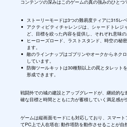
コンテンツの深みはこのゲームの真の強みのひとつ
ストーリーモードは3つの難易度ティアに315
アクティビティチャレンジは、シャードトレジ
ど、目標を絞った内容を提供し、それぞれ意味の
ヒーローズロード、ラストスタンド、時空の秘
ます。
敵のラインナップはゴブリンやオークからネクロ
しています。
防御ツールキットは30種類以上の罠とタレット
形成できます。
戦闘外での城の建設とアップグレードが、継続的な
確な目標と時間とともに力が蓄積していく満足感が
ゲームは縦画面モードにも対応しており、スマートフ
てPC上で人在塔在: 動作塔防を動作させることが