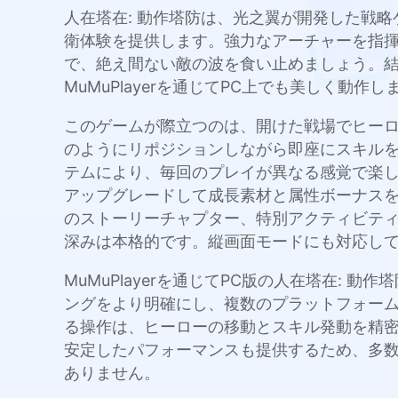
人在塔在: 動作塔防は、光之翼が開発した戦
衛体験を提供します。強力なアーチャーを指
で、絶え間ない敵の波を食い止めましょう。
MuMuPlayerを通じてPC上でも美しく動作し
このゲームが際立つのは、開けた戦場でヒー
のようにリポジションしながら即座にスキル
テムにより、毎回のプレイが異なる感覚で楽
アップグレードして成長素材と属性ボーナスを
のストーリーチャプター、特別アクティビティ
深みは本格的です。縦画面モードにも対応し
MuMuPlayerを通じてPC版の人在塔在
ングをより明確にし、複数のプラットフォー
る操作は、ヒーローの移動とスキル発動を精密に
安定したパフォーマンスも提供するため、多
ありません。