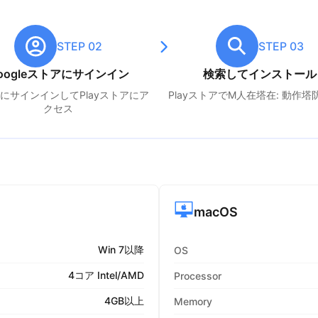
STEP 02
STEP 03
oogleストアにサインイン
検索してインストール
leにサインインしてPlayストアにア
PlayストアでM
人在塔在: 動作塔
クセス
macOS
Win 7以降
OS
4コア Intel/AMD
Processor
4GB以上
Memory