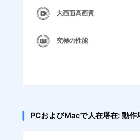
大画面高画質
究極の性能
PCおよびMacで人在塔在: 