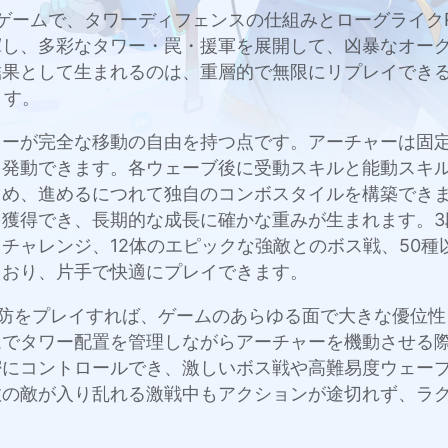
略ゲームで、タワーディフェンスの仕組みとローグライク
揮し、多彩なタワー・罠・援軍を展開して、凶暴なオー
結果として生まれるのは、重層的で無限にリプレイでき
ます。
ローが完全な移動の自由を持つ点です。アーチャーは固
を発動できます。各ウェーブ後に受動スキルと能動スキ
しめ、進めるにつれて独自のコンボスタイルを構築でき
獲得でき、長期的な成長に確かな重みが生まれます。3段
チャレンジ、12体のエピックな強敵とのボス戦、50
ており、片手で快適にプレイできます。
: 動作塔防をプレイすれば、ゲームのあらゆる面で大きな優
ムでタワー配置を管理しながらアーチャーを機動させる
コントロールでき、激しいボス戦や高難易度ウェーブで大
数の敵が入り乱れる激戦中もアクションが途切れず、ラ