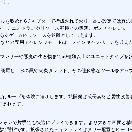
です。
レベルを収めた6チャプターで構成されており、高い設定では真
ャーチェストランやリソース泥棒との遭遇、ボスチャレンジ、
あるゲーム内リソースを報酬として与えます。
密などの専用チャレンジモードは、メインキャンペーンを超え
マンサーや悪魔の生き物まで50種類以上のユニットタイプを含
を網羅し、氷の罠や火炎タレット、その他多彩なツールをアッ
進行ループを体験に追加します。城開発は成長素材と属性改善
生まれます。
ォンで片手でも快適にプレイできます。より大きな画面と精密な操
自然な選択です。拡張されたディスプレイはタワー配置とヒー