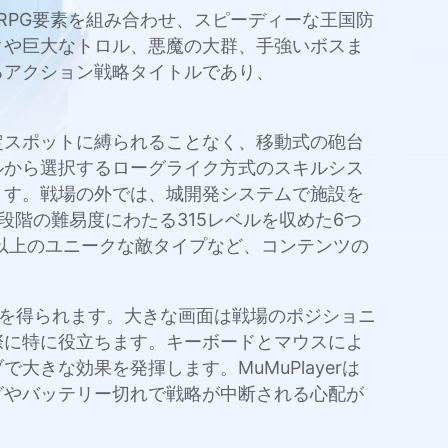
RPG要素を組み合わせ、スピーディーな王国防
クや巨大なトロル、悪魔の大群、手強いボスま
るアクション戦略タイトルであり、
定スポットに縛られることなく、移動式の砲台
ルから選択するローグライク方式のスキルシス
ます。戦場の外では、城開発システムで施設を
階の難易度にわたる315レベルを収めた6つ
種以上のユニークな敵タイプなど、コンテンツの
位性を得られます。大きな画面は戦場のポジショニ
際に特に役立ちます。キーボードとマウスによ
きな効果を発揮します。MuMuPlayerは
グやバッテリー切れで戦略が中断される心配が