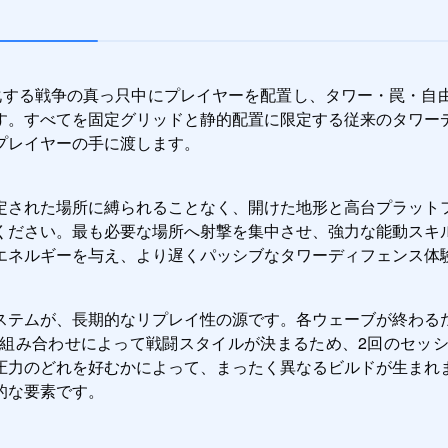
激化する戦争の真っ只中にプレイヤーを配置し、タワー・罠・自
す。すべてを固定グリッドと静的配置に限定する従来のタワー
プレイヤーの手に渡します。
定された場所に縛られることなく、開けた地形と高台プラット
ください。最も必要な場所へ射撃を集中させ、強力な能動スキ
エネルギーを与え、より遅くパッシブなタワーディフェンス体
ステムが、長期的なリプレイ性の源です。各ウェーブが終わる
組み合わせによって戦闘スタイルが決まるため、2回のセッ
圧力のどれを好むかによって、まったく異なるビルドが生まれ
的な要素です。