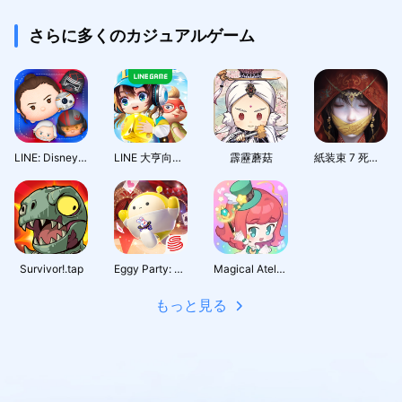
さらに多くのカジュアルゲーム
LINE: Disney Tsum Tsum
LINE 大亨向前衝
霹靂蘑菇
紙装束 7 死の絆
Survivor!.tap
Eggy Party: Trendy Party Game
Magical Atelier-JP
もっと見る