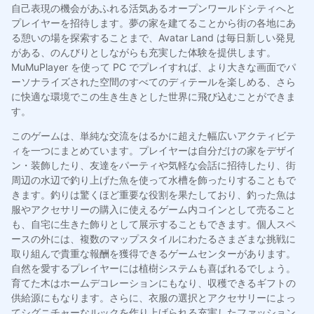
自己表現の機会があふれる活気あるオープンワールドシティへと
プレイヤーを招待します。夢の家を建てることから街の各地にあ
る憩いの場を探索することまで、Avatar Land は毎日新しい発見
がある、のんびりとしながらも充実した体験を提供します。
MuMuPlayer を使って PC でプレイすれば、より大きな画面でパ
ーソナライズされた空間のすべてのディテールを楽しめる、さら
に快適な環境でこの生き生きとした世界に飛び込むことができま
す。
このゲームは、単純な交流をはるかに超えた幅広いアクティビテ
ィを一つにまとめています。プレイヤーは自分だけの家をデザイ
ン・装飾したり、友達をパーティや気軽な会話に招待したり、街
周辺の水辺で釣り上げた魚を使って水槽を飾ったりすることもで
きます。釣りは驚くほど重要な役割を果たしており、釣った魚は
服やアクセサリーの購入に使えるゲーム内コインとして売ること
も、自宅に生きた飾りとして展示することもできます。個人スペ
ースの外には、複数のマップスタイルにわたるさまざまな挑戦に
取り組んで貴重な報酬を獲得できるゲームセンターがあります。
自然を愛するプレイヤーには植樹システムも喜ばれるでしょう。
育てた木はホームデコレーションにもなり、収穫できるギフトの
供給源にもなります。さらに、衣服の選択とアクセサリーによっ
てシグニチャーなルックを作り上げられる充実したファッション