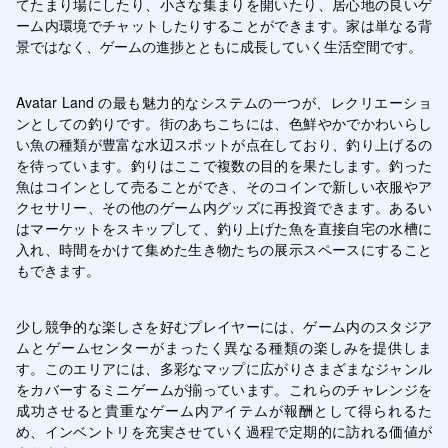
てたまり場にしたり、小さな集まりを開いたり、居心地の良いゲ
ーム内環境でチャットしたりすることができます。家は単なる背
景ではなく、ゲームの進捗とともに成長していく生活空間です。
Avatar Land の最も魅力的なシステムの一つが、レクリエーショ
ンとしての釣りです。街のあちこちには、色鮮やかでかわいらし
い魚の種類が豊富な水辺スポットが点在しており、釣り上げるの
を待っています。釣りはここで複数の目的を果たします。釣った
魚はコインとして売ることができ、そのコインで新しい衣服やア
クセサリー、その他のゲーム内グッズに再投資できます。あるい
はマーケットをスキップして、釣り上げた魚を直接自宅の水槽に
入れ、時間をかけて集めた生き物たちの展示スペースにすること
もできます。
少し競争的な楽しさを好むプレイヤーには、ゲーム内のスタジア
ムとゲームセンターがまったく異なる種類の楽しみを提供しま
す。このエリアには、多彩なマップに広がりさまざまなジャンル
をカバーするミニゲームが揃っています。これらのチャレンジを
成功させると貴重なゲーム内アイテムが報酬として得られるた
め、インベントリを充実させていく過程で定期的に訪れる価値が