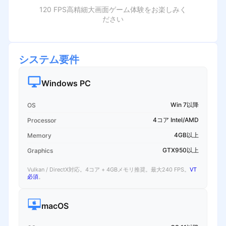
120 FPS高精細大画面ゲーム体験をお楽しみく
ださい
システム要件
Windows PC
Win 7以降
OS
4コア Intel/AMD
Processor
4GB以上
Memory
GTX950以上
Graphics
Vulkan / DirectX対応。4コア + 4GBメモリ推奨。最大240 FPS。
VT
必須
。
macOS