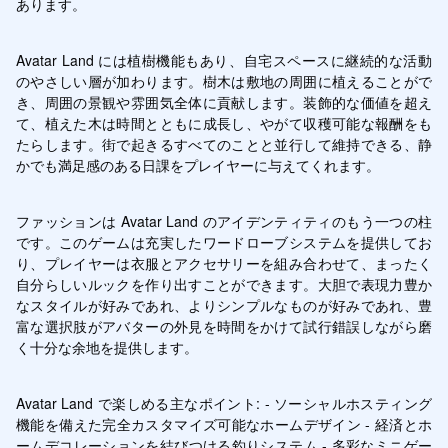
あります。
Avatar Land には植樹機能もあり、自宅スペースに継続的な活動
のやさしい層が加わります。樹木は敷地の周囲に植えることがで
き、周囲の景観や雰囲気全体に貢献します。装飾的な価値を超え
て、植えた木は時間とともに成長し、やがて収穫可能な報酬をも
たらします。街で起きるすべてのことと並行して維持できる、静
かでも満足感のある日課をプレイヤーに与えてくれます。
ファッションは Avatar Land のアイデンティティのもう一つの柱
です。このゲームは充実したワードローブシステムを提供してお
り、プレイヤーは衣服とアクセサリーを組み合わせて、まったく
自分らしいルックを作り出すことができます。大胆で表現力豊か
なスタイルが好みであれ、よりシンプルなものが好みであれ、豊
富な選択肢がアバターの外見を時間をかけて試行錯誤しながら磨
く十分な余地を提供します。
Avatar Land で楽しめる主なポイント: - ソーシャルホスティング
機能を備えた完全カスタマイズ可能なホームデザイン - 経済とホ
ームデコレーションを結びつける釣りシステム - 多彩なミニゲー