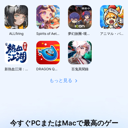
ALLfiring
Spirits of Aetheria
夢幻旅團-嘆氣的亡靈想隱退聯動
アニマル・バスターズ
新熱血江湖：世界
DRAGON QUEST Smash/Grow
百鬼異聞錄
もっと見る
今すぐPCまたはMacで最高のゲー