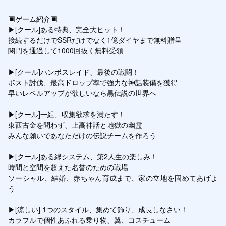
▣ゲーム紹介▣

▶[クール]ある特典、完全大ヒット！

接続するだけでSSRだけでなく1億ダイヤまで無料贈呈

関門を通過して1000回抜く無料受領

▶[クール]ハンボスレイド、最後の戦闘！

ボスト討伐、最高ドロップ率で強力な神話装備を獲得

早いレベルアップが欲しいなら黒伝説の世界へ

▶[クール]一組、収集欲求を満たす！

東西古金を問わず、上高神話と地獄の幽霊

みんな願いであなただけの伝説チームを作ろう

▶[クール]ある縁システム、第2人生の楽しみ！

時間と空間を超えた名誉のための戦場

ソーシャル、結婚、赤ちゃん育成まで、家の立地を固めてあげよ
う

▶[涼しい] 1つのスタイル、集めて飾り、成長しなさい！

カラフルで個性あふれる乗り物、翼、コスチューム
