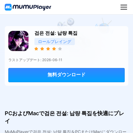
검은 전설: 납량 특집
ロールプレイング
ラストアップデート: 2026-06-11
無料ダウンロード
PCおよびMacで검은 전설: 납량 특집を快適にプレ
イ
MuMuPlayerで검은 전설: 납량 특집をPCまたはMacにダウンロー