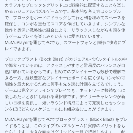
カラフルなブロックをグリッド上に戦略的に配置することを楽し
めるカジュアルパズルゲームです。基本的な考え方はシンプル
で、ブロックをボードにドラッグして行と列を埋めてスペースを
確保し、コンボを重ねてスコアを伸ばしていきます。シンプルな
操作と奥深い戦略性の融合により、リラックスしながらも頭を使
うゲームプレイを楽しみたい人々に愛されています。
MuMuPlayerを通じてPCでも、スマートフォンと同様に快適にプ
レイできます。
ブロックブラスト (Block Blast) がカジュアルパズルタイトルの中
で際立っているのは、アクセスしやすさと難易度のバランスが自
然に取れているからです。初めてのプレイヤーでも数秒で理解で
きる一方、経験豊富なプレイヤーはボードを広く保ちコンボの可
能性を最大化するために何手も先を読む計画を立てるでしょう。
ゲームは完全オフラインでプレイでき、ネットワーク接続なしに
楽しみたいときにも頼れる選択肢です。デイリーチャレンジが新
しい目標を提供し、短いラウンド構成によって充実したセッショ
ンをほぼどんなスケジュールにも組み込むことができます。
MuMuPlayerを通じてPCでブロックブラスト (Block Blast) をプレ
イすることは、このタイプのパズルゲームに実際のメリットをも
たらします。大きな画面はグリッドを一目で把握しやすくし、配