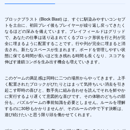
ブロックブラスト (Block Blast) は、すぐに馴染みやすいコンセプ
トを土台に、初回プレイ後もプレイヤーが繰り返し戻ってきたく
なるほどの深みを備えています。プレイフィールドはグリッド
で、あなたの仕事は送り込まれてくるブロック形状を行と列が完
全に埋まるように配置することです。行や列が完全に埋まると消
去され、新たなスペースが生まれます。ボードを管理しやすい状
態に保てる時間が長いほど生き残れる時間も長くなり、スコアを
伸ばす連鎖コンボを生み出す機会も増えていきます。
このゲームの満足感は同時に二つの場所からやってきます。上手
く配置されたブロックがぴたりとはまって気持ちいい消去を引き
起こす即時の喜びと、数手先に組み合わせを読んでそれを鮮やか
に実行するより遅くて意図的な喜びです。その体験のどちらの部
分も、パズルゲームの事前知識を必要としません。ルールを理解
するのに30秒もかかりませんが、そのルールの中で下す決断は、
遊び続けたいと思う限り頭を働かせてくれます。