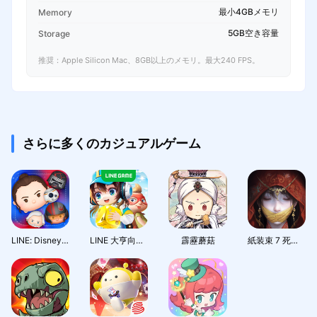
最小4GBメモリ
Memory
5GB空き容量
Storage
推奨：Apple Silicon Mac、8GB以上のメモリ。最大240 FPS。
さらに多くのカジュアルゲーム
LINE: Disney Tsum Tsum
LINE 大亨向前衝
霹靂蘑菇
紙装束 7 死の絆