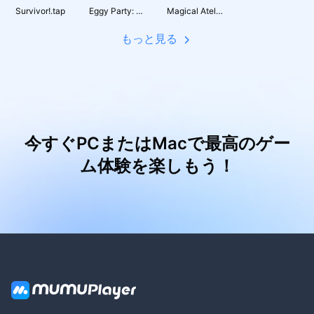
Survivor!.tap
Eggy Party: Trendy Party Game
Magical Atelier-JP
もっと見る
今すぐPCまたはMacで最高のゲー
ム体験を楽しもう！