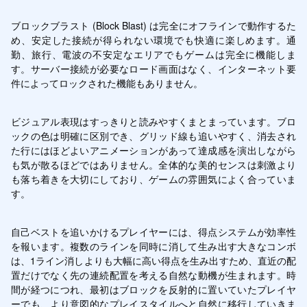
ブロックブラスト (Block Blast) は完全にオフラインで動作するた
め、安定した接続が得られない環境でも快適に楽しめます。通
勤、旅行、電波の不安定なエリアでもゲームは完全に機能しま
す。サーバー接続が必要なロード画面はなく、インターネット要
件によってロックされた機能もありません。
ビジュアル表現はすっきりと読みやすくまとまっています。ブロ
ックの色は明確に区別でき、グリッド線も追いやすく、消去され
た行にはほどよいアニメーションがあって達成感を演出しながら
も気が散るほどではありません。全体的な美的センスは刺激より
も落ち着きを大切にしており、ゲームの雰囲気によく合っていま
す。
自己ベストを追いかけるプレイヤーには、得点システムが効率性
を報います。複数のラインを同時に消して生み出す大きなコンボ
は、1ライン消しよりも大幅に高い得点を生み出すため、直近の配
置だけでなく先の連続配置を考える自然な動機が生まれます。時
間が経つにつれ、最初はブロックを反射的に置いていたプレイヤ
ーでも、より意図的なプレイスタイルへと自然に移行していきま