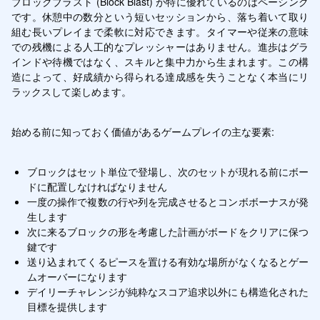
ブロックブラスト (Block Blast) が特に優れているのはペーシング
です。休憩中の数分という短いセッションから、落ち着いて取り
組む長いプレイまで柔軟に対応できます。タイマーや従来の意味
での残機による人工的なプレッシャーはありません。進歩はグラ
インドや待機ではなく、スキルと集中力から生まれます。この構
造によって、好成績から得られる達成感を失うことなく本当にリ
ラックスして楽しめます。
始める前に知っておく価値があるゲームプレイの主な要素:
ブロックはセット単位で登場し、次のセットが現れる前にボー
ドに配置しなければなりません
一度の操作で複数の行や列を完成させるとコンボボーナスが発
生します
次に来るブロックの形を考慮した計画がボードをクリアに保つ
鍵です
送り込まれてくるピースを置ける有効な場所がなくなるとゲー
ムオーバーになります
デイリーチャレンジが純粋なスコア追求以外にも構造化された
目標を提供します