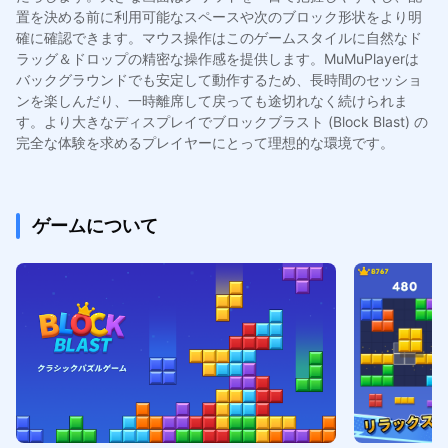
置を決める前に利用可能なスペースや次のブロック形状をより明
確に確認できます。マウス操作はこのゲームスタイルに自然なド
ラッグ＆ドロップの精密な操作感を提供します。MuMuPlayerは
バックグラウンドでも安定して動作するため、長時間のセッショ
ンを楽しんだり、一時離席して戻っても途切れなく続けられま
す。より大きなディスプレイでブロックブラスト (Block Blast) の
完全な体験を求めるプレイヤーにとって理想的な環境です。
ゲームについて