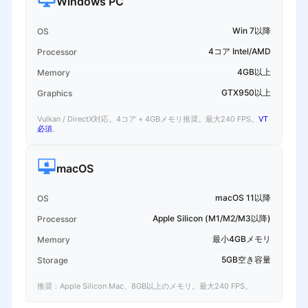
Windows PC
Win 7以降
OS
4コア Intel/AMD
Processor
4GB以上
Memory
GTX950以上
Graphics
Vulkan / DirectX対応。4コア + 4GBメモリ推奨。最大240 FPS。
VT
必須
。
macOS
macOS 11以降
OS
Apple Silicon (M1/M2/M3以降)
Processor
最小4GBメモリ
Memory
5GB空き容量
Storage
推奨：Apple Silicon Mac、8GB以上のメモリ。最大240 FPS。