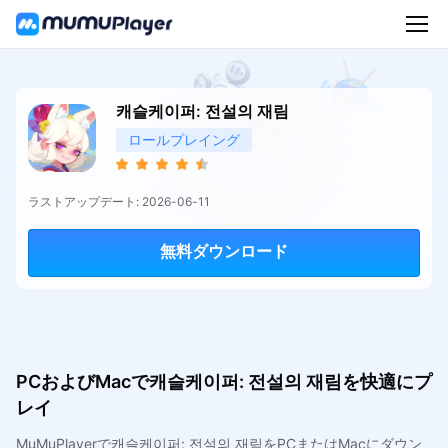
캐슬케이퍼: 전설의 재림
ロールプレイング
ラストアップデート: 2026-06-11
無料ダウンロード
PCおよびMacで캐슬케이퍼: 전설의 재림を快適にプ
レイ
MuMuPlayerで캐슬케이퍼: 전설의 재림をPCまたはMacにダウン