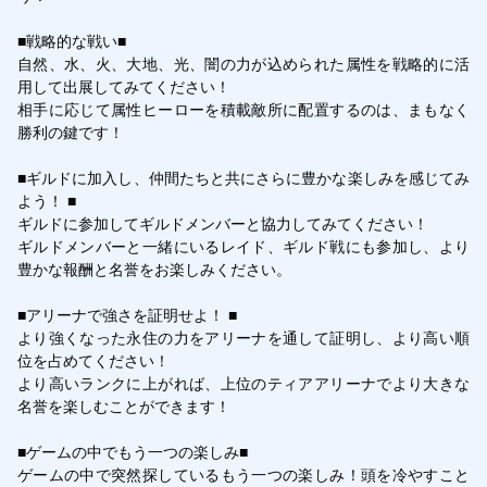
■戦略的な戦い■

自然、水、火、大地、光、闇の力が込められた属性を戦略的に活
用して出展してみてください！

相手に応じて属性ヒーローを積載敵所に配置するのは、まもなく
勝利の鍵です！

■ギルドに加入し、仲間たちと共にさらに豊かな楽しみを感じてみ
よう！ ■

ギルドに参加してギルドメンバーと協力してみてください！

ギルドメンバーと一緒にいるレイド、ギルド戦にも参加し、より
豊かな報酬と名誉をお楽しみください。

■アリーナで強さを証明せよ！ ■

より強くなった永住の力をアリーナを通して証明し、より高い順
位を占めてください！

より高いランクに上がれば、上位のティアアリーナでより大きな
名誉を楽しむことができます！

■ゲームの中でもう一つの楽しみ■

ゲームの中で突然探しているもう一つの楽しみ！頭を冷やすこと