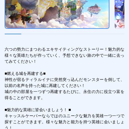
六つの勢力にまつわるエキサイティングなストーリー！魅力的な
様々な英雄たちが作っていく、予想できない旅の中で一緒に去っ
てみてください！

■燃える城を再建する■

神性が宿るティラルイナに突然突っ込んだモンスターを倒して、
以前の名声を持った城に再建してください！

城の中の部屋を一つずつ再建するたびに、永住の力に役立つ富を
得ることができます。

■魅力的な英雄に皆会いましょう！ ■

キャッスルケーパーならではのユニークな魅力を英雄一つ一つで
探すことができます。様々な魅力と能力を持つ英雄に会いましょ
う！
