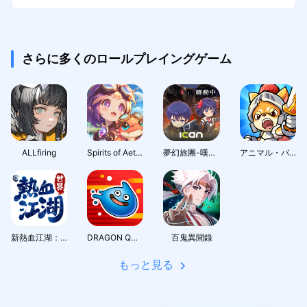
さらに多くのロールプレイングゲーム
ALLfiring
Spirits of Aetheria
夢幻旅團-嘆氣的亡靈想隱退聯動
アニマル・バスターズ
新熱血江湖：世界
DRAGON QUEST Smash/Grow
百鬼異聞錄
もっと見る