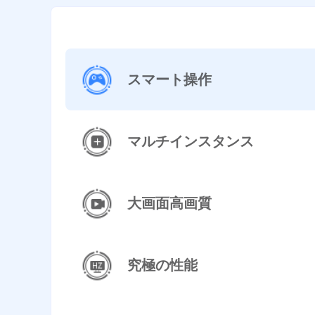
スマート操作
マルチインスタンス
大画面高画質
究極の性能