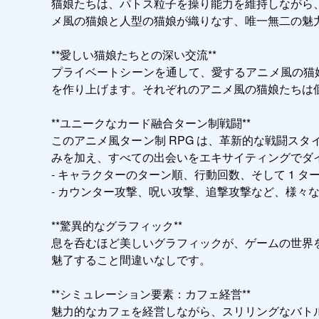
猫娘たちは、パトス粒子を操り能力を維持しながら
メ風の猫娘と人型の猫娘が織りなす、唯一無二の魅力
**愛しい猫娘たちとの深い交流**

プライベートシーンを通して、愛するアニメ風の猫娘
を作り上げます。それぞれのアニメ風の猫娘たちは
**ユニークなカード融合ターン制戦闘**

このアニメ風ターン制 RPG は、革新的な戦闘ス
みを加え、すべての出会いをエキサイティングでダイ
- キャラクターのターン順、行動回数、そして 1 
- カウンター攻撃、呪い攻撃、追撃攻撃など、様々
**驚異的なグラフィック**

息を呑むほど美しいグラフィックが、ゲームの世界
魅了すること間違いなしです。

**シミュレーション要素：カフェ経営**

魅力的なカフェを経営しながら、スリリングなバト