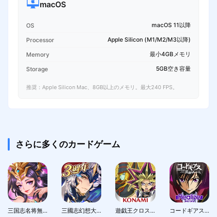
macOS
macOS 11以降
OS
Apple Silicon (M1/M2/M3以降)
Processor
最小4GBメモリ
Memory
5GB空き容量
Storage
推奨：Apple Silicon Mac、8GB以上のメモリ。最大240 FPS。
さらに多くのカードゲーム
三国志名将無双
三國志幻想大陸：新世界服
遊戯王クロスデュエル
コードギアス 反逆のルルーシュ with Realize series