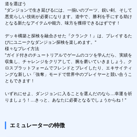
道を選ぼう

"ダンジョンで生き延びるには、一揃いのブーツ、鋭い剣、そして
悪党らしい技術が必要になります。道中で、勝利を手にする助け
となる新たなアイテムや能力、味方を獲得できるはずです！

デッキ構築と探検を融合させた『クランク！』は、プレイするた
びにユニークなダンジョン探検を楽しめます。"

様々なプレイ方法

"ガイド付きのチュートリアルでゲームのコツを学んだら、実績を
収集し、チャレンジをクリアして、腕を磨いていきましょう。ク
ロスプラットフォームでフレンドとプレイしたり、エキサイティ
ングな新しい「強奪」モードで世界中のプレイヤーと競い合うこ
ともできます！

いずれにせよ、ダンジョンに入ることを選んだのなら…幸運を祈
りましょう！…きっと、あなたに必要となるでしょうからね！"
エミュレーターの特徴