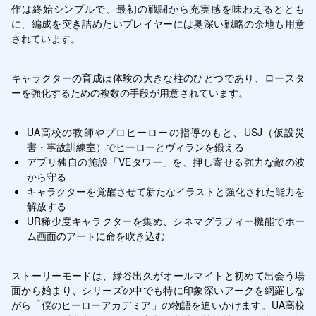
作は終始シンプルで、最初の戦闘から充実感を味わえるととも
に、編成を突き詰めたいプレイヤーには奥深い戦略の余地も用意
されています。
キャラクターの育成は体験の大きな柱のひとつであり、ロースタ
ーを強化するための複数の手段が用意されています。
UA高校の教師やプロヒーローの指導のもと、USJ（仮設災
害・事故訓練室）でヒーローとヴィランを鍛える
アプリ独自の施設「VEタワー」を、押し寄せる強力な敵の波
から守る
キャラクターを覚醒させて新たなイラストと強化された能力を
解放する
UR稀少度キャラクターを集め、シネマグラフィー機能でホー
ム画面のアートに命を吹き込む
ストーリーモードは、緑谷出久がオールマイトと初めて出会う場
面から始まり、シリーズの中でも特に印象深いアークを網羅しな
がら「僕のヒーローアカデミア」の物語を追いかけます。UA高校