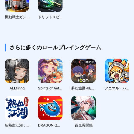
機動戦士ガンダム U.C. ENGAGE
ドリフトスピリッツ
さらに多くのロールプレイングゲーム
ALLfiring
Spirits of Aetheria
夢幻旅團-嘆氣的亡靈想隱退聯動
アニマル・バスターズ
新熱血江湖：世界
DRAGON QUEST Smash/Grow
百鬼異聞錄