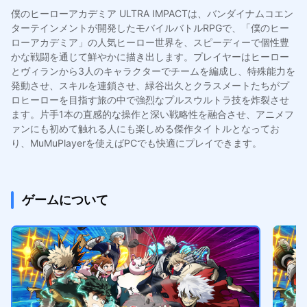
僕のヒーローアカデミア ULTRA IMPACTは、バンダイナムコエン
ターテインメントが開発したモバイルバトルRPGで、「僕のヒー
ローアカデミア」の人気ヒーロー世界を、スピーディーで個性豊
かな戦闘を通じて鮮やかに描き出します。プレイヤーはヒーロー
とヴィランから3人のキャラクターでチームを編成し、特殊能力を
発動させ、スキルを連鎖させ、緑谷出久とクラスメートたちがプ
ロヒーローを目指す旅の中で強烈なプルスウルトラ技を炸裂させ
ます。片手1本の直感的な操作と深い戦略性を融合させ、アニメフ
ァンにも初めて触れる人にも楽しめる傑作タイトルとなってお
り、MuMuPlayerを使えばPCでも快適にプレイできます。
ゲームについて