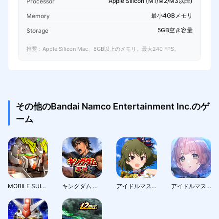
Apple Silicon (M1/M2/M3以降)
Processor
最小4GBメモリ
Memory
5GB空き容量
Storage
推奨：Apple Silicon Mac、8GB以上のメモリ。最大240 FPS。
その他のBandai Namco Entertainment Inc.のゲ
ーム
MOBILE SUIT GUNDAM U.C. ENGAGE
キングダム 覇道
アイドルマスター ミリオンライブ！ シアターデイズ
アイドルマスターシャイニーカラーズ SongforPrism