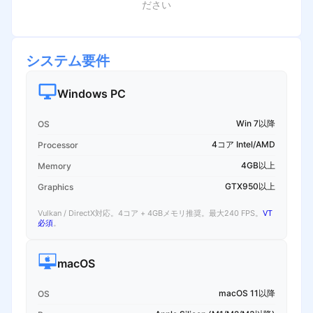
ださい
システム要件
Windows PC
Win 7以降
OS
4コア Intel/AMD
Processor
4GB以上
Memory
GTX950以上
Graphics
Vulkan / DirectX対応。4コア + 4GBメモリ推奨。最大240 FPS。
VT
必須
。
macOS
macOS 11以降
OS