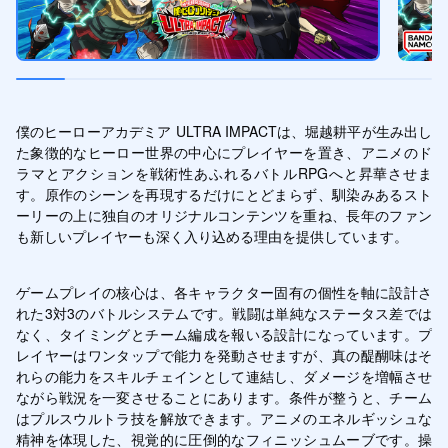
僕のヒーローアカデミア ULTRA IMPACTは、堀越耕平が生み出し
た象徴的なヒーロー世界の中心にプレイヤーを置き、アニメのド
ラマとアクションを戦術性あふれるバトルRPGへと昇華させま
す。原作のシーンを再現するだけにとどまらず、馴染みあるスト
ーリーの上に独自のオリジナルコンテンツを重ね、長年のファン
も新しいプレイヤーも深く入り込める理由を提供しています。
ゲームプレイの核心は、各キャラクター固有の個性を軸に設計さ
れた3対3のバトルシステムです。戦闘は単純なステータス差では
なく、タイミングとチーム編成を報いる設計になっています。プ
レイヤーはワンタップで能力を発動させますが、真の醍醐味はそ
れらの能力をスキルチェインとして連結し、ダメージを増幅させ
ながら戦況を一変させることにあります。条件が整うと、チーム
はプルスウルトラ技を解放できます。アニメのエネルギッシュな
精神を体現した、視覚的に圧倒的なフィニッシュムーブです。操