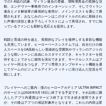
での1-A組の試練、ヴィラン連合の脅威、壊怖壊異会の危険な活
動、エンデヴァー事務所でのインターンシップ、そしてヴィラン
連合とメタ解放軍の爆発的な衝突が、メインクエストを通じて展
開されます。おなじみのシーンはこのタイトルのために新録され
た声優の演技と書き下ろしイラストによって再現され、すでに知
っているファンにも新鮮な見応えを提供します。
戦闘と育成の枠を超え、長期的なプレイを後押しする多彩な機能
も充実しています。ヒーローベースシステムでは、自分だけの個
人スペースをUA高校らしい英雄的な雰囲気やヴィランのアジトの
ような暗いトーンに自由にカスタマイズでき、キャラクターを招
待することでさらに個性を演出できます。サークルシステムはプ
レイヤー同士をつなぎ、アプリ専用スタンプやチャット機能を通
じてゲームのビジュアルアイデンティティに溶け込んだ交流を可
能にします。
プレイヤーへのご案内：僕のヒーローアカデミア ULTRA IMPACT
のサービスは2026年5月18日に終了する予定です。それ以前に購
入したアプリ内通貨はサービス終了まで引き続き使用できます
が、その後はアプリの保証対象外となります。これらの内容は変