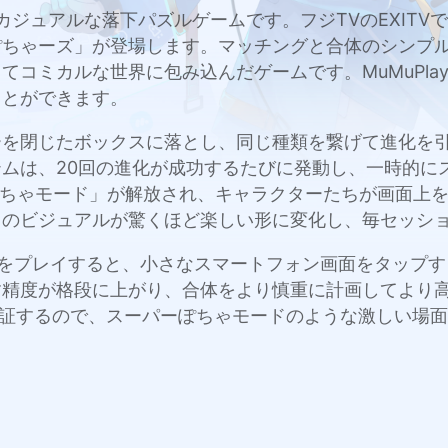
したカジュアルな落下パズルゲームです。フジTVのEXIT
ぽちゃーズ」が登場します。マッチングと合体のシンプ
コミカルな世界に包み込んだゲームです。MuMuPlay
ことができます。
ーを閉じたボックスに落とし、同じ種類を繋げて進化を
ムは、20回の進化が成功するたびに発動し、一時的に
ぽちゃモード」が解放され、キャラクターたちが画面上
ゃのビジュアルが驚くほど楽しい形に変化し、毎セッシ
 ぽちゃーズをプレイすると、小さなスマートフォン画面をタ
す精度が格段に上がり、合体をより慎重に計画してより
スも保証するので、スーパーぽちゃモードのような激しい