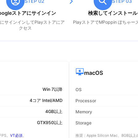
STEP 02
STEP 03
oogleストアにサインイン
検索してインストール
leにサインインしてPlayストアにア
PlayストアでM
Poppin ぽちゃー
クセス
macOS
Win 7以降
OS
4コア Intel/AMD
Processor
4GB以上
Memory
GTX950以上
Storage
 FPS。
VT必須
。
推奨：Apple Silicon Mac、8GB