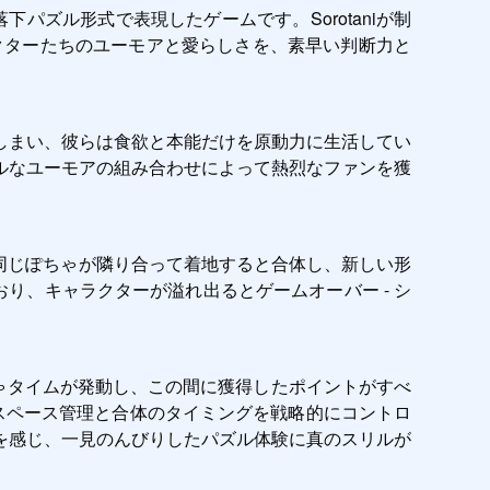
パズル形式で表現したゲームです。Sorotaniが制
ラクターたちのユーモアと愛らしさを、素早い判断力と
しまい、彼らは食欲と本能だけを原動力に生活してい
ルなユーモアの組み合わせによって熱烈なファンを獲
- 同じぽちゃが隣り合って着地すると合体し、新しい形
おり、キャラクターが溢れ出るとゲームオーバー - シ
ゃタイムが発動し、この間に獲得したポイントがすべ
スペース管理と合体のタイミングを戦略的にコントロ
を感じ、一見のんびりしたパズル体験に真のスリルが