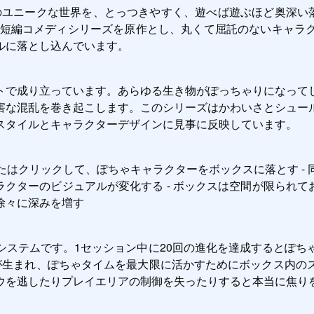
ズのユニークな世界を、とっつきやすく、遊べば遊ぶほど奥深い落下
ニメ短編コメディシリーズを原作とし、丸くて屈託のないキャ
ルに落とし込んでいます。
トで成り立っています。あらゆる生き物がぽっちゃりになって
害な混乱を巻き起こします。このシリーズはかわいさとシュー
スタイルとキャラクターデザインに見事に反映しています。
またはクリックして、ぽちゃキャラクターをボックスに落とす 
ラクターのビジュアルが変化する - ボックスは空間が限られて
徐々に深みを増す
システムです。1セッション中に20回の進化を達成するとぽち
が生まれ、ぽちゃタイムを最大限に活かすためにボックス内の
ウを逃したりプレイエリアの制御を失ったりすると本当に焦り