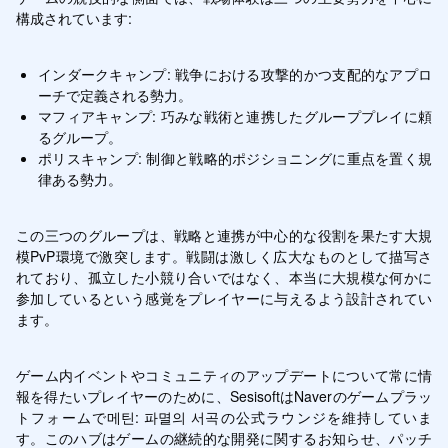
構成されています:
インダークキャンプ: 戦争における攻撃的かつ支配的なアプロ
ーチで定義される勢力。
マフィアキャンプ: 巧みな戦術と連携したグループプレイに頼
るグループ。
ポリスキャンプ: 制御と戦略的ポジショニングに重点を置く規
律ある勢力。
この三つのグループは、戦略と連携が中心的な役割を果たす大規
模PvP環境で激突します。戦闘は激しく広大なものとして描写さ
れており、孤立した小競り合いではなく、本当に大規模な何かに
参加しているという感覚をプレイヤーに与えるよう設計されてい
ます。
ゲーム内イベントやコミュニティのアップデートについて常に情
報を得たいプレイヤーのために、SesisoftはNaverのゲームプラッ
トフォームで메틴: 파멸의 서곡の公式ラウンジを維持していま
す。このハブはゲームの継続的な開発に関するお知らせ、パッチ