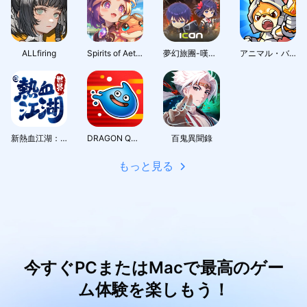
ALLfiring
Spirits of Aetheria
夢幻旅團-嘆氣的亡靈想隱退聯動
アニマル・バスターズ
新熱血江湖：世界
DRAGON QUEST Smash/Grow
百鬼異聞錄
もっと見る
今すぐPCまたはMacで最高のゲー
ム体験を楽しもう！