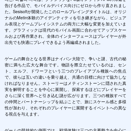
告げる作品で、モバイルデバイス向けにゼロから作り直されまし
た。Sesisoftが開発したこのロールプレイングタイトルは、オリジ
ナルのMetin体験のアイデンティティを引き継ぎながら、ビジュア
ル表現とゲームプレイシステムの両方に大幅な変更を加えていま
す。グラフィックは現代のモバイル画面に合わせてアップスケー
ルおよび再作業され、全体のインターフェースはプレイヤーが外
出先でも快適にプレイできるよう再編成されました。
ゲームの舞台となる世界はナイパン大陸で、争いと謎、古代の秘
密に満ちた広大な舞台です。物語を際立たせているのは、セン
ト、エルフ、ドワーフという三つのプレイアブル種族への焦点
で、彼らは互いの違いを乗り越え、共通の目標に向けて協力しな
ければなりません。ストーリーはメティンストーンに隠された真
実を解明することを中心に展開し、探索するほどにプレイヤーを
さらに深く世界へと引き込む謎が広がります。三つの種族すべて
の仲間とパートナーシップを結ぶことで、旅にスケール感と多様
性が加わり、それぞれのプレイヤーに展開するイベントへの異な
る視点を与えます。
ゲームの競技的な側面では、戦場体験は三つの主要勢力を中心に