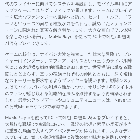
代のプレイヤーに向けてシステムを再設計し、モバイル専用にア
ップスケールされたグラフィックで届けます。ゲームはプレイヤ
ーを広大なファンタジーの世界へと誘い、セント、エルフ、ドワ
ーフという三つの異なる種族が力を合わせ、謎めいたメティンス
トーンに隠された真実を解き明かします。大きな画面でフル体験
を楽しみたい場合は、MuMuPlayerを使ってPC上で메틴: 파멸의
서곡をプレイできます。
ゲームの核心は、ナイパン大陸を舞台にした壮大な冒険で、プレ
イヤーはインダーク、マフィア、ポリスという三つのライバル陣
営による大規模な戦略的戦闘に参加します。世界構築は単なる戦
闘にとどまらず、三つの種族それぞれの仲間とともに、深く複雑
なストーリーを探求するようプレイヤーを誘います。戦闘システ
ムはモバイルプレイの利点を活かしつつ、オリジナルPCタイトル
のファンが感じ取れる戦略的な深みを維持するよう再構築されま
した。最新のアップデートやコミュニティニュースは、Naver上
の公式Metinラウンジで確認できます。
MuMuPlayerを使ってPC上で메틴: 파멸의 서곡をプレイすると、
大規模な戦場での戦闘において、戦況の把握と素早い反応が本当
に重要な局面で大きなアドバンテージが得られます。大きなディ
スプレイは、激しい陣営戦闘中に複数の敵と味方を追跡しやすく