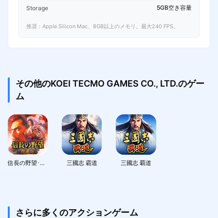
5GB空き容量
Storage
推奨：Apple Silicon Mac、8GB以上のメモリ。最大240 FPS。
その他のKOEI TECMO GAMES CO., LTD.のゲー
ム
信長の野望･烈風伝
三國志 霸道
三國志 覇道
さらに多くのアクションゲーム