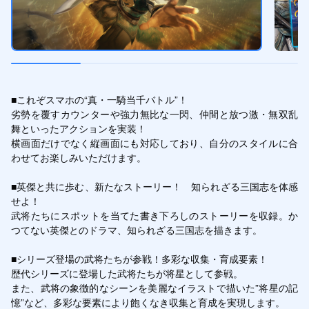
■これぞスマホの“真・一騎当千バトル”！

劣勢を覆すカウンターや強力無比な一閃、仲間と放つ激・無双乱
舞といったアクションを実装！

横画面だけでなく縦画面にも対応しており、自分のスタイルに合
わせてお楽しみいただけます。

■英傑と共に歩む、新たなストーリー！　知られざる三国志を体感
せよ！

武将たちにスポットを当てた書き下ろしのストーリーを収録。か
つてない英傑とのドラマ、知られざる三国志を描きます。

■シリーズ登場の武将たちが参戦！多彩な収集・育成要素！

歴代シリーズに登場した武将たちが将星として参戦。

また、武将の象徴的なシーンを美麗なイラストで描いた”将星の記
憶”など、多彩な要素により飽くなき収集と育成を実現します。
