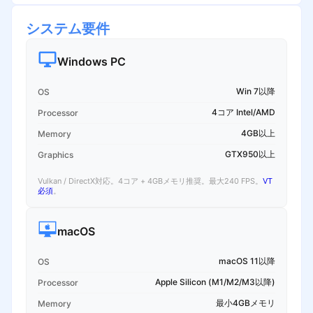
システム要件
Windows PC
Win 7以降
OS
4コア Intel/AMD
Processor
4GB以上
Memory
GTX950以上
Graphics
Vulkan / DirectX対応。4コア + 4GBメモリ推奨。最大240 FPS。
VT
必須
。
macOS
macOS 11以降
OS
Apple Silicon (M1/M2/M3以降)
Processor
最小4GBメモリ
Memory