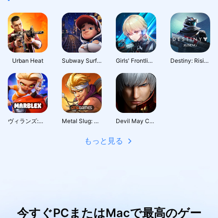
Urban Heat
Subway Surfers City
Girls' Frontline: Fire Control
Destiny: Rising
ヴィランズ:ロボバトルロイヤル
Metal Slug: Awakening
Devil May Cry: Peak of Combat
もっと見る
今すぐPCまたはMacで最高のゲー