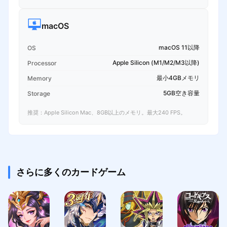
macOS
macOS 11以降
OS
Apple Silicon (M1/M2/M3以降)
Processor
最小4GBメモリ
Memory
5GB空き容量
Storage
推奨：Apple Silicon Mac、8GB以上のメモリ。最大240 FPS。
さらに多くのカードゲーム