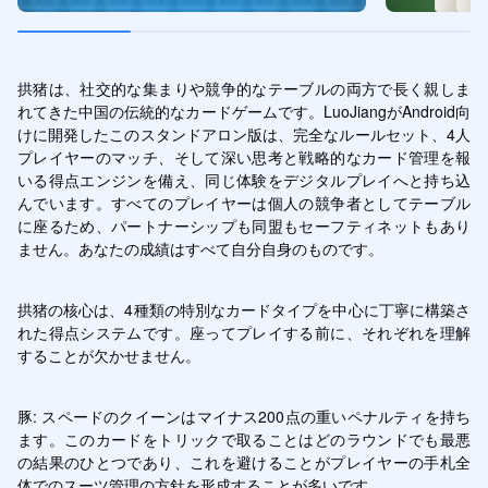
拱猪は、社交的な集まりや競争的なテーブルの両方で長く親しま
れてきた中国の伝統的なカードゲームです。LuoJiangがAndroid向
けに開発したこのスタンドアロン版は、完全なルールセット、4人
プレイヤーのマッチ、そして深い思考と戦略的なカード管理を報
いる得点エンジンを備え、同じ体験をデジタルプレイへと持ち込
んでいます。すべてのプレイヤーは個人の競争者としてテーブル
に座るため、パートナーシップも同盟もセーフティネットもあり
ません。あなたの成績はすべて自分自身のものです。
拱猪の核心は、4種類の特別なカードタイプを中心に丁寧に構築さ
れた得点システムです。座ってプレイする前に、それぞれを理解
することが欠かせません。
豚: スペードのクイーンはマイナス200点の重いペナルティを持ち
ます。このカードをトリックで取ることはどのラウンドでも最悪
の結果のひとつであり、これを避けることがプレイヤーの手札全
体でのスーツ管理の方針を形成することが多いです。