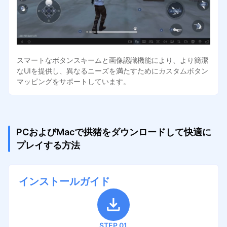
スマートなボタンスキームと画像認識機能により、より簡潔
なUIを提供し、異なるニーズを満たすためにカスタムボタン
マッピングをサポートしています。
PCおよびMacで拱猪をダウンロードして快適に
プレイする方法
インストールガイド
STEP 01