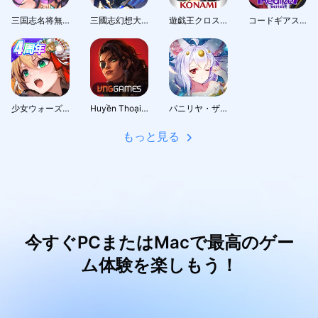
三国志名将無双
三國志幻想大陸：新世界服
遊戯王クロスデュエル
コードギアス 反逆のルルーシュ with Realize series
少女ウォーズ: 幻想天下統一戦
Huyền Thoại Runeterra
パニリヤ・ザ・リバイバル
もっと見る
今すぐPCまたはMacで最高のゲー
ム体験を楽しもう！