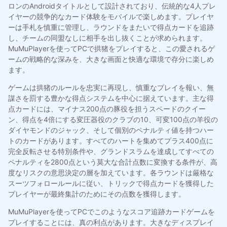
ロンのAndroidタイトルとして設計されており、伝統的な4人プレ
イヤーの競争的なカード体験をモバイルで楽しめます。プレイヤ
ーは手札を慎重に管理し、ラウンドをまたいで得点カードを追跡
し、チームの同盟なしに相手を出し抜くことが求められます。
MuMuPlayerを使ってPCで拱猪をプレイすると、この愛されるゲ
ームの戦略的な深みを、大きな画面と快適な環境で存分に楽しめ
ます。
ゲームは拱猪のルールを忠実に再現し、慎重なプレイを報い、無
謀さを罰する豊かな得点システムを中心に据えています。主な得
点カードには、マイナス200点の豚役を担うスペードのクイー
ン、得点を4倍にする変圧器役のクラブの10、可変100点の羊役の
ダイヤモンドのジャック、そして個別のペナルティ値を持つハー
トのカードがあります。すべてのハートを集めてプラス400点に
完全反転させる特別条件や、グランドスラムを達成してすべての
ペナルティを2800点という莫大な合計点数に変換する条件が、高
度なリスクの意思決定の層を加えています。各ラウンドは厳格な
スーツフォロールールに従い、トリックで得点カードを獲得した
プレイヤーが最終集計のためにその点数を獲得します。
MuMuPlayerを使ってPCでこのようなスコア追跡カードゲームを
プレイすることには、真の利点があります。大きなディスプレイ