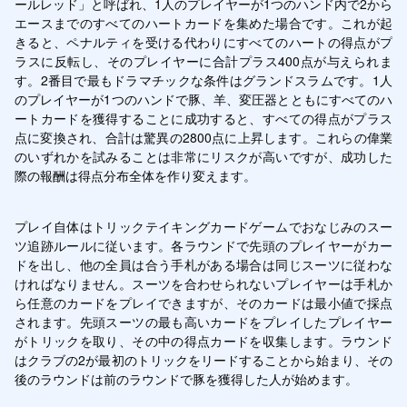
ールレッド」と呼ばれ、1人のプレイヤーが1つのハンド内で2から
エースまでのすべてのハートカードを集めた場合です。これが起
きると、ペナルティを受ける代わりにすべてのハートの得点がプ
ラスに反転し、そのプレイヤーに合計プラス400点が与えられま
す。2番目で最もドラマチックな条件はグランドスラムです。1人
のプレイヤーが1つのハンドで豚、羊、変圧器とともにすべてのハ
ートカードを獲得することに成功すると、すべての得点がプラス
点に変換され、合計は驚異の2800点に上昇します。これらの偉業
のいずれかを試みることは非常にリスクが高いですが、成功した
際の報酬は得点分布全体を作り変えます。
プレイ自体はトリックテイキングカードゲームでおなじみのスー
ツ追跡ルールに従います。各ラウンドで先頭のプレイヤーがカー
ドを出し、他の全員は合う手札がある場合は同じスーツに従わな
ければなりません。スーツを合わせられないプレイヤーは手札か
ら任意のカードをプレイできますが、そのカードは最小値で採点
されます。先頭スーツの最も高いカードをプレイしたプレイヤー
がトリックを取り、その中の得点カードを収集します。ラウンド
はクラブの2が最初のトリックをリードすることから始まり、その
後のラウンドは前のラウンドで豚を獲得した人が始めます。