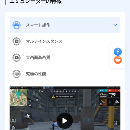
エミュレーターの特徴
スマート操作
マルチインスタンス
大画面高画質
究極の性能