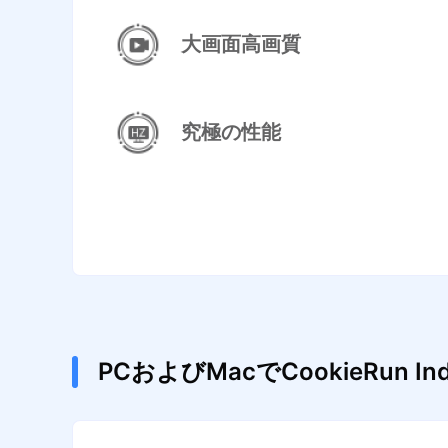
大画面高画質
究極の性能
PCおよびMacでCookieRun 