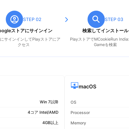
STEP 02
STEP 03
oogleストアにサインイン
検索してインストール
leにサインインしてPlayストアにア
PlayストアでM
CookieRun India:
クセス
Game
を検索
macOS
Win 7以降
OS
4コア Intel/AMD
Processor
4GB以上
Memory