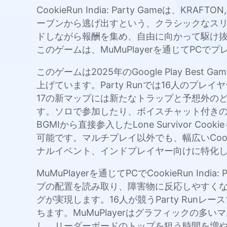
CookieRun India: Party Game
ーブンから逃げ出すという、クラシックなス
ドしながら報酬を集め、自由に向かって駆け
このゲームは、MuMuPlayerを通じてP
このゲームは2025年のGoogle Play Best 
上げています。Party Runでは16人のプ
17の新マップには新たなトラップと予想外の
す。ソロで参加したり、ボイスチャット付きのD
BGMIから直接参入したLone Survivor Coo
可能です。マルチプレイ以外でも、幅広いCoo
ナルイベント、インドプレイヤー向けに特化
MuMuPlayerを通じてPCでCookieRun
プの配置を読み取り、障害物に反応しやすく
グが実現します。16人が競うParty Run
ちます。MuMuPlayerはグラフィックの
し、リーダーボードのトップを狙う時間を増