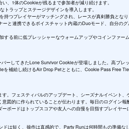
い、1体のCookieが残るまで参加者が減り続けます。
彩なトラップとステージデザインを導入します。
を持つプレイヤーがマッチングされ、レースが真剣勝負となり
ーと連携できるボイスチャット内蔵のDuoモード、自分のグルー
y Runに参加する前に低プレッシャーなウォームアップやコイン
ーしてきたLone Survivor Cookieが登場しました。
給し続けるAir Drop Petとともに、Cookie Pass Fr
ます。フェスティバルのアップデート、シーズナルイベント、
く意図的に作られていることが伝わります。毎日のログイン報
ダーボードはトップスコアや友人への自慢を目指すプレイヤー
ドは短く、操作は直感的で、Party Runは何時間もの準備