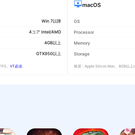
macOS
Win 7以降
OS
4コア Intel/AMD
Processor
4GB以上
Memory
GTX950以上
Storage
 FPS。
VT必須
。
推奨：Apple Silicon Mac、8GB