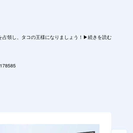
占領し、タコの王様になりましょう！▶︎続きを読む

178585