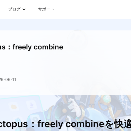
ブログ
サポート
us：freely combine
-06-11
topus：freely combine