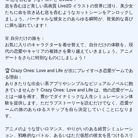
息を呑むほど美しい高画質 Live2D イラストの世界に浸り、美少女
たちに命を吹き込む息を呑むようなカットシーンをアンロックし
ましょう。バーチャルな彼女とのあらゆる瞬間が、視覚的な喜び
に満ち溢れています！

👗 自分だけの旅を：

お気に入りのキャラクターを着せ替えて、自分だけの体験を。現
代の恋愛やキャリアの複雑さを乗り越えていきましょう。アニメ
デートをさらに特別なものにしましょう！

🏆 Crazy Ones: Love and Life が次にプレイすべき恋愛ゲームであ
る理由：

ありきたりな出会い系アプリやシンプルなビジュアルノベルに飽
きていませんか？ Crazy Ones: Love and Life は、他の恋愛ゲーム
とは一線を画す、豊かでダイナミックな人生シミュレーション体
験を提供します。ただラブストーリーを読むだけでなく、恋愛ゲ
ームの旅のあらゆるステップを自ら決定していくことになりま
す。

アニメのような甘いロマンス、やりがいのある経営シミュレーシ
ョン、戦略的なバトル、あるいはただ仮想の彼女を見つけるスリ