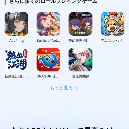
さらに多くのロールプレイングゲーム
ALLfiring
Spirits of Aetheria
夢幻旅團-嘆氣的亡靈想隱退聯動
アニマル・バスターズ
新熱血江湖：世界
DRAGON QUEST Smash/Grow
百鬼異聞錄
もっと見る