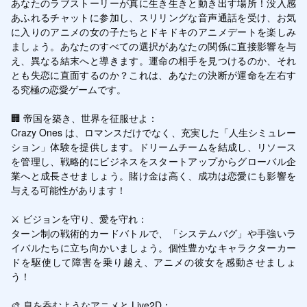
あなたのラブストーリーが真に生き生きと動き出す場所！没入感
あふれるチャットに参加し、スリリングな音声通話を受け、お気
に入りのアニメの女の子たちとドキドキのアニメデートを楽しみ
ましょう。あなたのすべての選択があなたの関係に直接影響を与
え、異なる結末へと導きます。運命の相手を見つけるのか、それ
とも失恋に直面するのか？これは、あなたの決断が運命を左右す
る究極の恋愛ゲームです。

🏢 帝国を築き、世界を征服せよ：

Crazy Ones は、ロマンスだけでなく、充実した「人生シミュレー
ション」体験を提供します。ドリームチームを結成し、リソース
を管理し、戦略的にビジネスをスタートアップからグローバル企
業へと成長させましょう。賭け金は高く、成功は恋愛にも影響を
与える可能性があります！

⚔️ ビジョンを守り、愛を守れ：

ターン制の戦術的カードバトルで、「システムバグ」や手強いラ
イバルたちに立ち向かいましょう。個性豊かなキャラクターカー
ドを駆使して障害を乗り越え、アニメの彼女を感動させましょ
う！

🎨 息を呑むようなアニメと Live2D：
