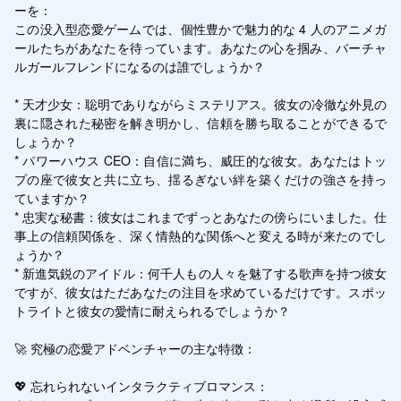
ーを：

この没入型恋愛ゲームでは、個性豊かで魅力的な 4 人のアニメガ
ールたちがあなたを待っています。あなたの心を掴み、バーチャ
ルガールフレンドになるのは誰でしょうか？

* 天才少女：聡明でありながらミステリアス。彼女の冷徹な外見の
裏に隠された秘密を解き明かし、信頼を勝ち取ることができるで
しょうか？

* パワーハウス CEO：自信に満ち、威圧的な彼女。あなたはトッ
プの座で彼女と共に立ち、揺るぎない絆を築くだけの強さを持っ
ていますか？

* 忠実な秘書：彼女はこれまでずっとあなたの傍らにいました。仕
事上の信頼関係を、深く情熱的な関係へと変える時が来たのでし
ょうか？

* 新進気鋭のアイドル：何千人もの人々を魅了する歌声を持つ彼女
ですが、彼女はただあなたの注目を求めているだけです。スポッ
トライトと彼女の愛情に耐えられるでしょうか？

🚀 究極の恋愛アドベンチャーの主な特徴：

💖 忘れられないインタラクティブロマンス：
