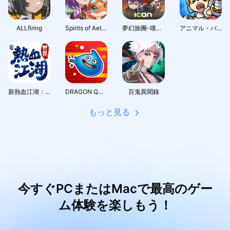
ALLfiring
Spirits of Aetheria
夢幻旅團-嘆氣的亡靈想隱退聯動
アニマル・バスターズ
新熱血江湖：世界
DRAGON QUEST Smash/Grow
百鬼異聞錄
もっと見る
今すぐPCまたはMacで最高のゲー
ム体験を楽しもう！