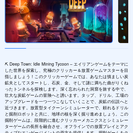
⛏️ Deep Town: Idle Mining Tycoon – エイリアンゲームをテーマに
した世界を探索し、究極のクリッカー＆放置ゲームマスターを目
指しましょう！このクリッカーゲームでは、あなたは慎ましい炭
鉱夫としてスタートし、石炭、金、そして謎に満ちた曲がりくね
ったトンネルを探検します。深く忘れられた洞窟を旅する中で、
壮大な炭鉱ゲームの冒険へと誘います。タップ、ドリル、工場の
アップグレードを一つ一つこなしていくことで、炭鉱の伝説へと
近づきます。放置型タイクーンシミュレーターで、頼れるドリル
と掘削ロボットと共に、地球の核を深く掘り進めましょう。この
掘削ゲームは、段階的に進むクリッカーメカニクスとシミュレー
ターゲームの長所を融合させ、オフラインでの放置プレイとアク
ティブなエンゲージメントの両方を提供します。掘削ゲームをク