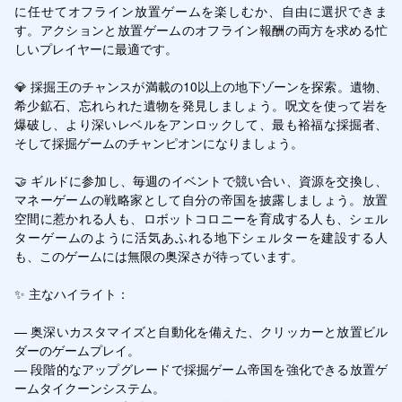
に任せてオフライン放置ゲームを楽しむか、自由に選択できま
す。アクションと放置ゲームのオフライン報酬の両方を求める忙
しいプレイヤーに最適です。

💎 採掘王のチャンスが満載の10以上の地下ゾーンを探索。遺物、
希少鉱石、忘れられた遺物を発見しましょう。呪文を使って岩を
爆破し、より深いレベルをアンロックして、最も裕福な採掘者、
そして採掘ゲームのチャンピオンになりましょう。

🤝 ギルドに参加し、毎週のイベントで競い合い、資源を交換し、
マネーゲームの戦略家として自分の帝国を披露しましょう。放置
空間に惹かれる人も、ロボットコロニーを育成する人も、シェル
ターゲームのように活気あふれる地下シェルターを建設する人
も、このゲームには無限の奥深さが待っています。

✨ 主なハイライト：

— 奥深いカスタマイズと自動化を備えた、クリッカーと放置ビル
ダーのゲームプレイ。

— 段階的なアップグレードで採掘ゲーム帝国を強化できる放置ゲ
ームタイクーンシステム。
