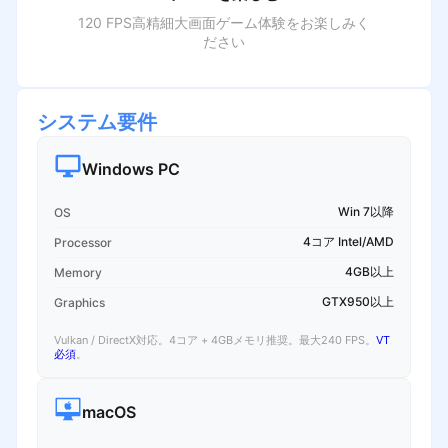
120 FPS高精細大画面ゲーム体験をお楽しみく
ださい
システム要件
Windows PC
Win 7以降
OS
4コア Intel/AMD
Processor
4GB以上
Memory
GTX950以上
Graphics
Vulkan / DirectX対応。4コア + 4GBメモリ推奨。最大240 FPS。
VT
必須
。
macOS