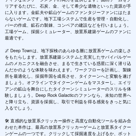
リアするたびに、石炭、金、そして希少な遺物といった資源が手
に入ります。金鉱夫や鉱山ゲームのファンタジーファンにはたま
らないゲームです。地下工場システムで生産を管理・自動化し、
バーの作成、鉱石の製錬、コンベアの建設などを行いましょう。
工場ゲーム、採掘シミュレーター、放置系建築ゲームのファンに
最適です。

🌌 Deep Townは、地下探検のあらゆる層に放置系ゲームの楽しさ
をもたらします。放置系建築システムと充実したサバイバルゲー
ムのメカニクスを融合させ、まるで生きている惑星に深く潜り込
んだかのような体験を味わえます。ワークフローを計画し、製錬
所を最適化し、採掘帝国を成長させ、タイクーンへと変貌を遂げ
ましょう。オフラインでタイクーンゲームをマスターし、エイリ
アンの鉱山を舞台にしたタイクーンシミュレーターのスリルを体
験しましょう。Deep Rock Galacticのファンなら、未知の世界へ
と降り立ち、資源を採掘し、取引で利益を得る感覚をきっと気に
入るでしょう。

🛠️ 直感的な放置系クリッカー操作と高度な自動化ツールを組み合
わせた本作は、最高の放置系クリッカーゲームと放置系タイクー
ンゲームの一つです。クリックして採掘速度を上げるか、ボット