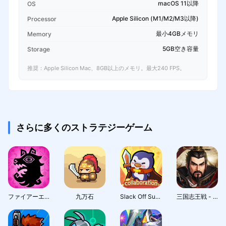
macOS 11以降
OS
Apple Silicon (M1/M2/M3以降)
Processor
最小4GBメモリ
Memory
5GB空き容量
Storage
推奨：Apple Silicon Mac、8GB以上のメモリ。最大240 FPS。
さらに多くのストラテジーゲーム
ファイアーエムブレム シャドウズ
九万石
Slack Off Survivor
三国志王戦 - 渡邉義浩教授、絶賛の話題作