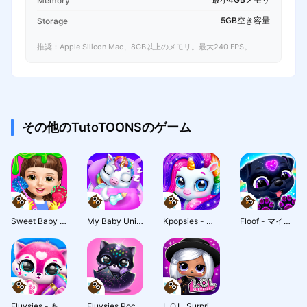
Memory
5GB空き容量
Storage
推奨：Apple Silicon Mac、8GB以上のメモリ。最大240 FPS。
その他のTutoTOONSのゲーム
Sweet Baby Girl Cleanup 5
My Baby Unicorn - ポニープレイ
Kpopsies - ・ユニコーン・バンドを孵化させよう
Floof - マイペットハウス
Fluvsies - もふもふ、ふわふわ、かわいい
Fluvsies Pocket World
L.O.L. Surprise! ディスコハウス