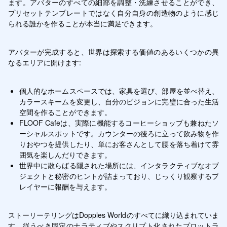
ます。アバターのすべての細部を調整・洗練させることができ、
プリセットテンプレートではなく自分自身の創造物のように感じ
られる誰かを作ることが本当に満足できます。
アバターが完成すると、世界は探索する価値のあるいくつかの異
なるエリアに開けます:
個人的なホームスペースでは、家具を選び、部屋を並べ替え、
カラースキームを変更し、自分のビジョンに完璧に合った生活
空間を作ることができます。
FLOOF Cafeは、実際に機能するコーヒーショップも兼ねたソ
ーシャルスポットです。カウンターの後ろに立って飲み物を作
りおやつを提供したり、単にお客さんとして腰を落ち着けて雰
囲気を楽しんだりできます。
世界中に散らばる隠された場所には、インタラクティブなオブ
ジェクトと秘密のヒントが詰まっており、じっくり観察するプ
レイヤーに報酬を与えます。
ストーリーテリングはDopples Worldのすべてに織り込まれていま
す。従うべき固定のナラティブやスクリプト化されたプロットラ