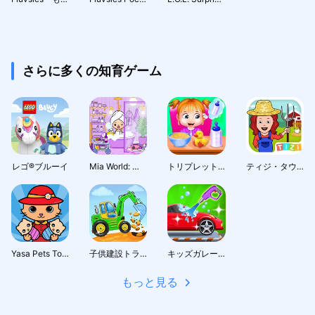
さらに多くの知育ゲーム
レゴ®ブルーイ
Mia World: ミアの世界 - 子供の夢ドレスアッ
トリプレットシックベイビーケアゲーム
ティジ・タウン - 私の動物農場生活
Yasa Pets Town
子供建設トラックゲーム
キッズガレージ: 子ども向け自動車修理ゲーム
もっと見る