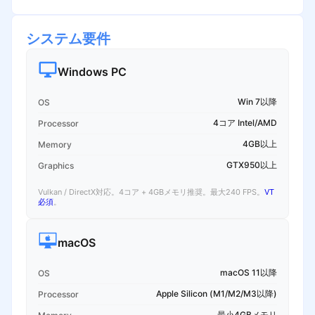
システム要件
Windows PC
Win 7以降
OS
4コア Intel/AMD
Processor
4GB以上
Memory
GTX950以上
Graphics
Vulkan / DirectX対応。4コア + 4GBメモリ推奨。最大240 FPS。
VT
必須
。
macOS
macOS 11以降
OS
Apple Silicon (M1/M2/M3以降)
Processor
最小4GBメモリ