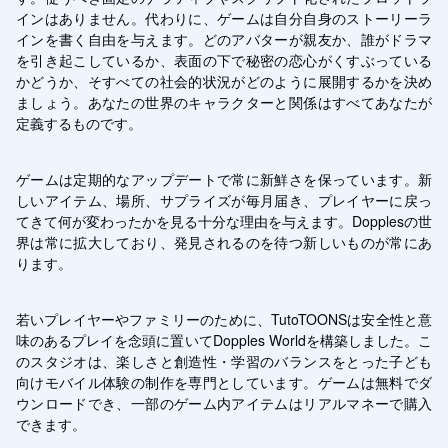
インはありません。代わりに、ゲームは自分自身のストーリーラ
インを書く自由を与えます。どのアバターが親友か、誰がドラマ
を引き起こしているか、表面の下で秘密の恋心がくすぶっている
かどうか、そすべての社会的状況がどのように展開するかを決め
ましょう。あなたの世界のキャラクターと関係はすべてあなたが
定義するものです。
ゲームは定期的なアップデートで常に新鮮さを保っています。新
しいアイテム、場所、サプライズが毎月届き、プレイヤーに戻っ
てきて何が変わったかを見る十分な理由を与えます。Dopplesの世
界は常に拡大しており、発見されるのを待つ新しいものが常にあ
ります。
若いプレイヤーやファミリーのために、TutoTOONSは安全性と意
味のあるプレイを念頭に置いてDopples Worldを構築しました。こ
のスタジオは、楽しさと創造性・学習のバランスをとった子ども
向けモバイル体験の制作を専門としています。ゲームは無料でダ
ウンロードでき、一部のゲーム内アイテムはリアルマネーで購入
できます。