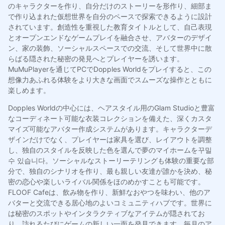
のキャラクターを作り、自分だけのストーリーを形作り、細部ま
で作り込まれた仮想世界を自分のペースで探索できるように設計
されています。創造性を重視した教育タイトルとして、自己表現
とオープンエンドなゲームプレイを融合させ、アバターのデザイ
ン、家の装飾、ソーシャルスペースでの交流、そして世界中に散
らばる隠された秘密の発見へとプレイヤーを誘います。
MuMuPlayerを通じてPCでDopples Worldをプレイすると、この
想像力あふれる体験をより大きな画面でスムーズな操作とともに
楽しめます。
Dopples Worldの中心には、ヘアスタイル用のGlam Studioと豊富
なコーディネート可能な衣装コレクションを備えた、深くカスタ
マイズ可能なアバター作成システムがあります。キャラクターデ
ザインだけでなく、プレイヤーは家具を選び、レイアウトを調整
し、独自のスタイルを反映した色を選んで夢のマイホームを꾸밀
수 있습니다。ソーシャルなストーリーテリングも体験の重要な部
分で、独自のシナリオを作り、最も親しい友達が誰かを決め、秘
密の恋心や楽しいライバル関係をほのめかすことも可能です。
FLOOF Cafeは、飲み物を作り、新鮮なおやつを味わい、他のア
バターと交流できる居心地のよいコミュニティハブです。世界に
は秘密のスポットやインタラクティブなアイテムが隠されてお
り、訪れるたびにゲームの新しい一面を発見できます。毎月のア