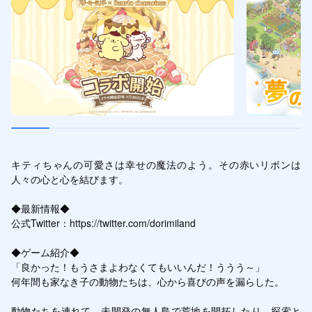
キティちゃんの可愛さは幸せの魔法のよう。その赤いリボンは
人々の心と心を結びます。

◆最新情報◆

公式Twitter：https://twitter.com/dorimiland

◆ゲーム紹介◆

「良かった！もうさまよわなくてもいいんだ！ううう～」

何年間も家なき子の動物たちは、心から喜びの声を漏らした。

動物たちを連れて、未開発の無人島で荒地を開拓したり、探索と