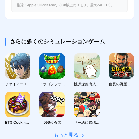
推奨：Apple Silicon Mac、8GB以上のメモリ。最大240 FPS。
さらに多くのシミュレーションゲーム
ファイアーエムブレム ヒーローズ
ドラゴンシティ (Dragon City)
桃源深處有人家 - 1.5周年慶
信長の野望 天下への道
BTS Cooking On
999位勇者
『一緒に遊ぼう』：アバターで広がるソーシャルワールド
もっと見る