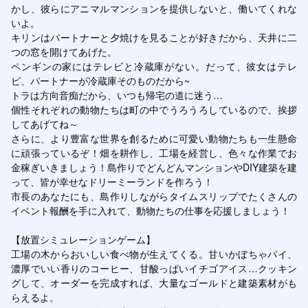
かし、彼らにアニマルマンションを提供しないと、働いてくれな
いよ。

キリンはパートナーと夕焼けを見ることが好きだから、天井に二
つの窓を開けてあげた。

ペンギンの家にはテレビと冷蔵庫がない。だって、彼女はテレ
ビ、パートナーが冷蔵庫そのものだから~

トラは方向音痴だから、いつも帰宅の道に迷う…

個性それぞれの動物たちは町の中でうろうろしているので、挨拶
してあげてね～

さらに、より豊富な世界を創るために可愛い動物たちも一生懸命
に頑張っているぞ！畑を耕作し、工場を経営し、色々な作業でお
金稼ぎいきましょう！島作りでどんどんマンションやDIY建築を建
って、皆が幸せなドリーミーランドを作ろう！

市長のあなたにも、島作りしながらタイムスリップでたくさんの
イベント報酬を手に入れて、動物たちの仕事を応援しましょう！

【放置シミュレーションゲーム】

工場の木からおいしい食べ物が生えてくる。甘いかぼちゃパイ、
濃厚でいい香りのコーヒー、甘酸っぱいイチゴアイス…クッキン
グして、オーダーを完成すれば、大量なゴールドと建築素材がも
らえるよ。
