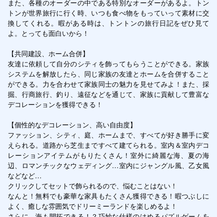
また、各種のオーダーの中である特別なオーダーがあるよ。トン
トンが世界旅行に行く時、いつも食べ物をもっていって素材に交
換してくれる。暇がある時は、トントンの旅行日記をぜひ見て
よ。とっても面白いから！

【共同建設、ホーム合併】

友達に依頼して自分のシティを飾ってもらうことができる。家族
システムを解放したら、同じ家族の友達とホームを合併すること
ができる。力を合わせて家族同士の魅力を見せてみよ！また、採
掘、行商旅行、釣り、遠征などを通じて、家族に貢献して豊富な
デコレーションを獲得できる！

【個性的なデコレーション、高い自由度】

ファッション、シティ、庭、ホームまで、すべてが好き勝手に変
えられる。道路から芝生まですべて建てられる。室内＆室内デコ
レーションアイテムがもりたくさん！室外に綺麗な海、夏の海
辺、ロマンチックなウェディング…室内にジャングル風、乙女風
などなど…

クリックしてセットで飾られるので、悩むことはない！

なんと！無料でも豪華な家具もたくさん獲得できる！暇つぶしに
よく、癒しな雰囲気でドリーミーランドを楽しめるよ！

さらに、海も開拓できる！？巧妙な仕樣のはめるパズルゲームを