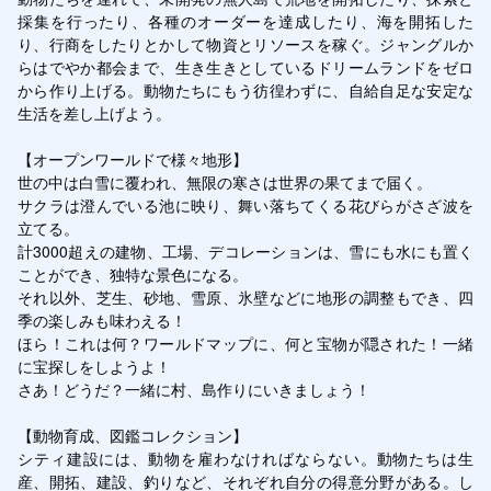
採集を行ったり、各種のオーダーを達成したり、海を開拓した
り、行商をしたりとかして物資とリソースを稼ぐ。ジャングルか
らはでやか都会まで、生き生きとしているドリームランドをゼロ
から作り上げる。動物たちにもう彷徨わずに、自給自足な安定な
生活を差し上げよう。

【オープンワールドで様々地形】

世の中は白雪に覆われ、無限の寒さは世界の果てまで届く。

サクラは澄んでいる池に映り、舞い落ちてくる花びらがさざ波を
立てる。

計3000超えの建物、工場、デコレーションは、雪にも水にも置く
ことができ、独特な景色になる。

それ以外、芝生、砂地、雪原、氷壁などに地形の調整もでき、四
季の楽しみも味わえる！

ほら！これは何？ワールドマップに、何と宝物が隠された！一緒
に宝探しをしようよ！

さあ！どうだ？一緒に村、島作りにいきましょう！

【動物育成、図鑑コレクション】

シティ建設には、動物を雇わなければならない。動物たちは生
産、開拓、建設、釣りなど、それぞれ自分の得意分野がある。し