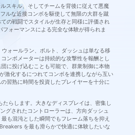
チ、パルクールスキル、そしてチームを背後に従えて悪魔
ワフルな近接コンボを駆使して無限の大群を蹴
べての戦闘でスタイルが生存と同様に評価され
滑らかなパフォーマンスによる完全な体験が得られま
ます。ウォールラン、ボルト、ダッシュは単なる移
。コンボメーターは持続的な攻撃性を報酬とし
集団に投げ込むことも可能で、群衆制御に本物
が激化するにつれてコンボを連携しながら互い
ムの習熟に時間を投資したプレイヤーを十分に
の優位性をもたらします。大きなディスプレイは、密集し
ピングされたコントローラーは、方向ダッシュ
は、最も混沌とした瞬間でもフレーム落ちを抑え
eakers を最も滑らかで快適に体験したいな