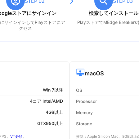
STEP 02
STEP 03
oogleストアにサインイン
検索してインストール
leにサインインしてPlayストアにア
PlayストアでM
Edge Breakers
クセス
macOS
Win 7以降
OS
4コア Intel/AMD
Processor
4GB以上
Memory
GTX950以上
Storage
 FPS。
VT必須
。
推奨：Apple Silicon Mac、8GB