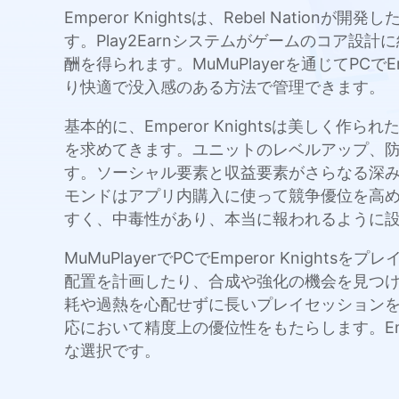
Emperor Knightsは、Rebel Na
す。Play2Earnシステムがゲームのコア
酬を得られます。MuMuPlayerを通じてPC
り快適で没入感のある方法で管理できます。
基本的に、Emperor Knightsは美し
を求めてきます。ユニットのレベルアップ、
す。ソーシャル要素と収益要素がさらなる深
モンドはアプリ内購入に使って競争優位を高
すく、中毒性があり、本当に報われるように
MuMuPlayerでPCでEmperor Kn
配置を計画したり、合成や強化の機会を見つけた
耗や過熱を心配せずに長いプレイセッション
応において精度上の優位性をもたらします。Empe
な選択です。