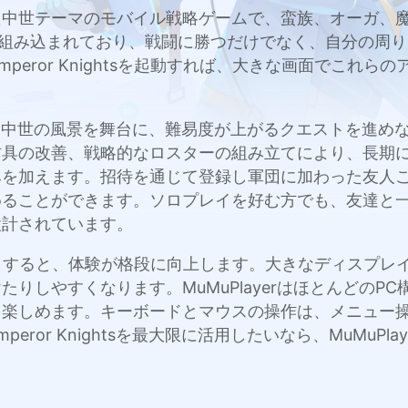
tionが開発した中世テーマのモバイル戦略ゲームで、蛮族、
設計に組み込まれており、戦闘に勝つだけでなく、自分の
でEmperor Knightsを起動すれば、大きな画面でこ
く作られた中世の風景を舞台に、難易度が上がるクエストを
防具の改善、戦略的なロスターの組み立てにより、長期
みを加えます。招待を通じて登録し軍団に加わった友人
めることができます。ソロプレイを好む方でも、友達と
設計されています。
ightsをプレイすると、体験が格段に向上します。大きなディ
りしやすくなります。MuMuPlayerはほとんどのP
を楽しめます。キーボードとマウスの操作は、メニュー
ror Knightsを最大限に活用したいなら、MuMuPl