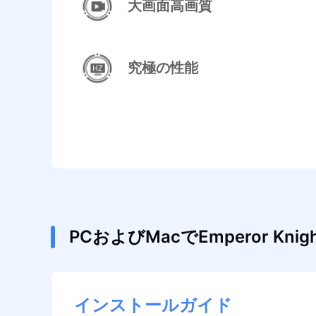
大画面高画質
究極の性能
PCおよびMacでEmperor 
インストールガイド