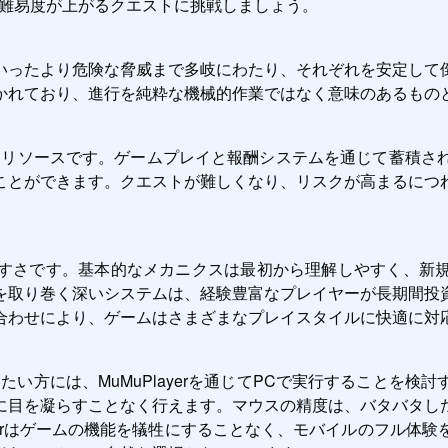
難易度が上がるクエストに挑戦しましょう。
いったより危険な脅威まで多岐にわたり、それぞれを安定して
かれており、進行を純粋な機械的作業ではなく意味のあるもの
なプレミアムリソースです。ゲームプレイと報酬システムを通じて蓄
ことができます。クエストが難しくなり、リスクが高まるにつ
すさです。基本的なメカニクスは最初から理解しやすく、新
を取り巻く深いシステムは、経験豊富なプレイヤーが長期間投
合わせにより、ゲームはさまざまなプレイスタイルに快適に対
を体験したい方には、MuMuPlayerを通じてPCで実行するこ
に目を凝らすことなく行えます。マウスの精度は、バタバタし
ayerはゲームの機能を犠牲にすることなく、モバイルのフル体