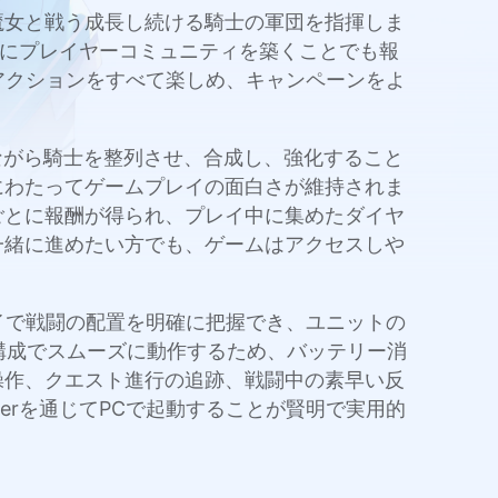
オーガ、魔女と戦う成長し続ける騎士の軍団を指揮しま
周りにプレイヤーコミュニティを築くことでも報
れらのアクションをすべて楽しめ、キャンペーンをよ
進めながら騎士を整列させ、合成し、強化すること
にわたってゲームプレイの面白さが維持されま
ごとに報酬が得られ、プレイ中に集めたダイヤ
一緒に進めたい方でも、ゲームはアクセスしや
スプレイで戦闘の配置を明確に把握でき、ユニットの
C構成でスムーズに動作するため、バッテリー消
操作、クエスト進行の追跡、戦闘中の素早い反
ayerを通じてPCで起動することが賢明で実用的