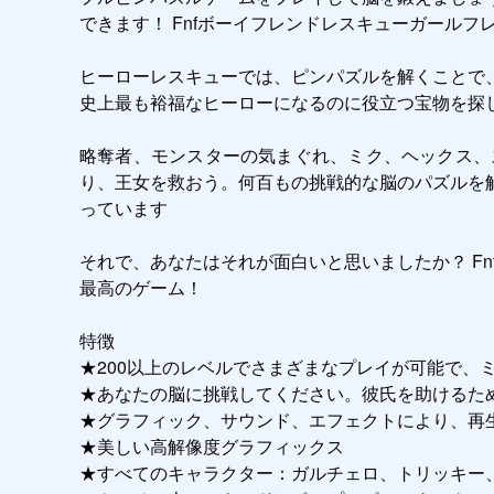
できます！ Fnfボーイフレンドレスキューガールフ
ヒーローレスキューでは、ピンパズルを解くことで
史上最も裕福なヒーローになるのに役立つ宝物を探し
略奪者、モンスターの気まぐれ、ミク、ヘックス、
り、王女を救おう。何百もの挑戦的な脳のパズルを
っています

それで、あなたはそれが面白いと思いましたか？ F
最高のゲーム！

特徴

★200以上のレベルでさまざまなプレイが可能で、
★あなたの脳に挑戦してください。彼氏を助けるた
★グラフィック、サウンド、エフェクトにより、再生
★美しい高解像度グラフィックス

★すべてのキャラクター：ガルチェロ、トリッキー