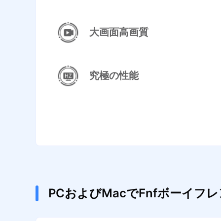
大画面高画質
究極の性能
PCおよびMacでFnfボーイ