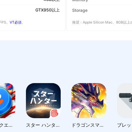
GTX950以上
Storage
 FPS。
VT必須
。
推奨：Apple Silicon Mac、8GB
ドラゴンクエストけしケシ！
スター ハンター - インフィニット ラグランジュ
ドラゴンスマッシュ