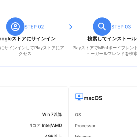
STEP 02
STEP 03
oogleストアにサインイン
検索してインストール
leにサインインしてPlayストアにア
PlayストアでM
Fnfボーイフレン
クセス
ューガールフレンド
を検
macOS
Win 7以降
OS
4コア Intel/AMD
Processor
4GB以上
Memory